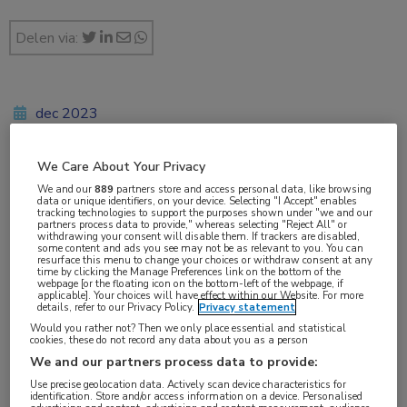
Delen via:
dec 2023
Dr. S. Claessens
We Care About Your Privacy
We and our
889
partners store and access personal data, like browsing
data or unique identifiers, on your device. Selecting "I Accept" enables
Vakgebieden:
tracking technologies to support the purposes shown under "we and our
partners process data to provide," whereas selecting "Reject All" or
Gynaecologie
,
Oncologie
withdrawing your consent will disable them. If trackers are disabled,
some content and ads you see may not be as relevant to you. You can
resurface this menu to change your choices or withdraw consent at any
time by clicking the Manage Preferences link on the bottom of the
Aandachtsgebieden:
webpage [or the floating icon on the bottom-left of the webpage, if
applicable]. Your choices will have effect within our Website. For more
Gynaecologische oncologie
details, refer to our Privacy Policy.
Privacy statement
Would you rather not? Then we only place essential and statistical
cookies, these do not record any data about you as a person
Tags:
We and our partners process data to provide:
cytoreductieve chirurgie
,
HIPEC
,
ovariumcarcinoom
Use precise geolocation data. Actively scan device characteristics for
identification. Store and/or access information on a device. Personalised