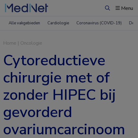
Menu
Zoeken
Alle vakgebieden
Cardiologie
Coronavirus (COVID-19)
Derm
Home
|
Oncologie
Cytoreductieve
chirurgie met of
zonder HIPEC bij
gevorderd
ovariumcarcinoom