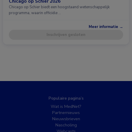
Chicago op Schier 2026
Chicago op Schier biedt een hoogstaand wetenschappelijk
programma, waarin officiële …
Meer informatie →
Inschrijven gesloten
Populaire pagina’s
Wat is MedNet?
Partnernieuws
Nieuwsbrieven
Nascholing
Webcasts