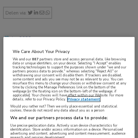
Delen via:
jun 2023
We Care About Your Privacy
We and our
887
partners store and access personal data, like browsing
data or unique identifiers, on your device. Selecting "I Accept" enables
Vakgebieden:
tracking technologies to support the purposes shown under "we and our
partners process data to provide," whereas selecting "Reject All" or
Kindergeneeskunde
,
Neurologie
,
Oncologie
withdrawing your consent will disable them. If trackers are disabled,
some content and ads you see may not be as relevant to you. You can
resurface this menu to change your choices or withdraw consent at any
time by clicking the Manage Preferences link on the bottom of the
Aandachtsgebieden:
webpage [or the floating icon on the bottom-left of the webpage, if
applicable]. Your choices will have effect within our Website. For more
Neuro-oncologie
details, refer to our Privacy Policy.
Privacy statement
Would you rather not? Then we only place essential and statistical
cookies, these do not record any data about you as a person
Tags:
We and our partners process data to provide:
CAR T-celtherapie
,
neuroblastoom
Use precise geolocation data. Actively scan device characteristics for
identification. Store and/or access information on a device. Personalised
advertising and content, advertising and content measurement, audience
research and services development.