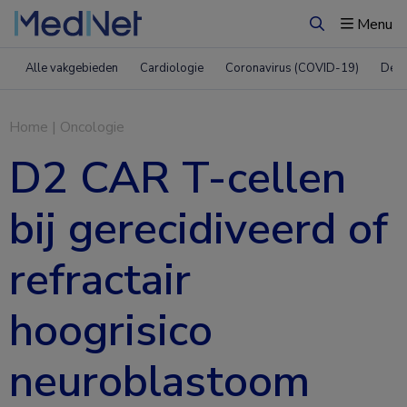
Menu
Zoeken
Alle vakgebieden
Cardiologie
Coronavirus (COVID-19)
Derm
Home
|
Oncologie
D2 CAR T-cellen
bij gerecidiveerd of
refractair
hoogrisico
neuroblastoom