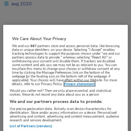
aug 2020
Vakgebieden:
Neurologie
We Care About Your Privacy
We and our
887
partners store and access personal data, like browsing
data or unique identifiers, on your device. Selecting "I Accept" enables
Aandachtsgebieden:
tracking technologies to support the purposes shown under "we and our
partners process data to provide," whereas selecting "Reject All" or
Ouderen
withdrawing your consent will disable them. If trackers are disabled,
some content and ads you see may not be as relevant to you. You can
resurface this menu to change your choices or withdraw consent at any
time by clicking the Manage Preferences link on the bottom of the
Tags:
webpage [or the floating icon on the bottom-left of the webpage, if
applicable]. Your choices will have effect within our Website. For more
daridorexant
,
insomnie
,
orexine
,
slaap
details, refer to our Privacy Policy.
Privacy statement
Would you rather not? Then we only place essential and statistical
cookies, these do not record any data about you as a person
De duale orexinereceptorantagonist daridorexant
We and our partners process data to provide:
wordt goed verdragen door ouderen met
Use precise geolocation data. Actively scan device characteristics for
identification. Store and/or access information on a device. Personalised
insomnia, zo concluderen onderzoekers uit
advertising and content, advertising and content measurement, audience
research and services development.
Duitsland en de Verenigde Staten in
Neurology
.
List of Partners (vendors)