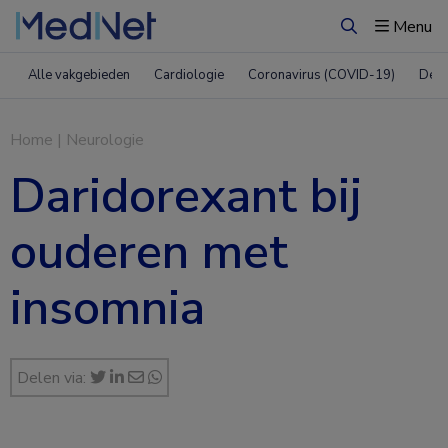
Menu
Zoeken
Alle vakgebieden
Cardiologie
Coronavirus (COVID-19)
Derm
Home
|
Neurologie
Daridorexant bij
ouderen met
insomnia
Delen via: