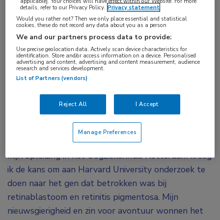
en levenslessen.
applicable]. Your choices will have effect within our Website. For more
details, refer to our Privacy Policy.
Privacy statement
#1 Kijk naar hoe je in elkaar
Would you rather not? Then we only place essential and statistical
cookies, these do not record any data about you as a person
steekt
We and our partners process data to provide:
Use precise geolocation data. Actively scan device characteristics for
identification. Store and/or access information on a device. Personalised
“Ik houd van uitdagingen, anders raak ik verveeld.
advertising and content, advertising and content measurement, audience
research and services development.
Dat ik al in het tweede jaar van mijn studie
List of Partners (vendors)
geneeskunde kon meewerken aan een
wetenschappelijk onderzoek, paste dus wel bij me.
Reject All
I Accept
Daarmee begon feitelijk mijn promotietraject naar
ooglenseiwitten, hoewel het destijds ongebruikelijk
Manage Preferences
was om nog voor de coschappen te promoveren. Na
mijn opleiding in het Oogziekenhuis Rotterdam kreeg
ik de kans om aan Harvard University onderzoek te
doen naar het gen dat betrokken was bij
retinablastoom en retinitis pigmentosa. Mijn
nieuwsgierigheid en zin voor avontuur wonnen het