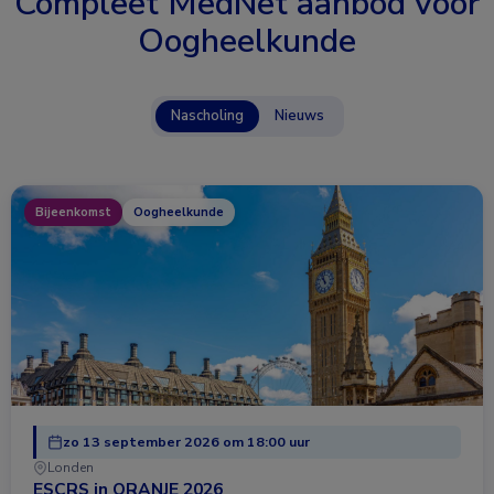
Compleet MedNet aanbod voor
Oogheelkunde
Nascholing
Nieuws
Bijeenkomst
Oogheelkunde
zo 13 september 2026 om 18:00 uur
Londen
ESCRS in ORANJE 2026