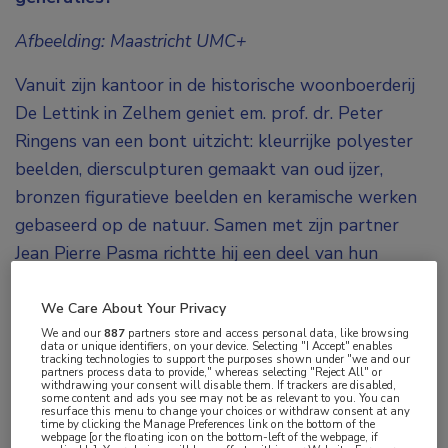
Afbeelding:
Maastricht UMC+
Vanuit zijn kantoor in de historische woonboerderij
De Lettink in Zelhem geniet em. prof. dr. Peter
Ringens van een bont uitzicht: kleurrijke polyester
beelden, diersculpturen gemaakt van oud ijzer,
bronzen figuratieve beelden en keramische werken
gebaseerd op de natuur. Samen met zijn partner
Jean Pierre Pasma richtte hij een deel van hun
woonboerderij in als galerie en beeldentuin, de
Hulenhof. Deze is elke zomer opengesteld voor het
We Care About Your Privacy
publiek. Het is op de dag van het gesprek te warm
We and our
887
partners store and access personal data, like browsing
data or unique identifiers, on your device. Selecting "I Accept" enables
tracking technologies to support the purposes shown under "we and our
om te fietsen of te tuinieren, favoriete hobby’s van
partners process data to provide," whereas selecting "Reject All" or
withdrawing your consent will disable them. If trackers are disabled,
Ringens. Maar de temperatuur is uitstekend geschikt
some content and ads you see may not be as relevant to you. You can
resurface this menu to change your choices or withdraw consent at any
voor een reflecterend gesprek op zijn werk, ervaring
time by clicking the Manage Preferences link on the bottom of the
webpage [or the floating icon on the bottom-left of the webpage, if