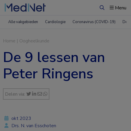
Menu
Zoeken
Alle vakgebieden
Cardiologie
Coronavirus (COVID-19)
Derm
Home
|
Oogheelkunde
De 9 lessen van
Peter Ringens
Delen via:
okt 2023
Drs. N. van Esschoten