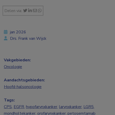
Delen via:
jan 2026
Drs. Frank van Wijck
Vakgebieden:
Oncologie
Aandachtsgebieden:
Hoofd-halsoncologie
Tags:
CPS
,
EGFR
,
hypofarynxkanker
,
larynxkanker
,
LGR5
,
mondholtekanker
,
orofarynxkanker
,
petosemtamab