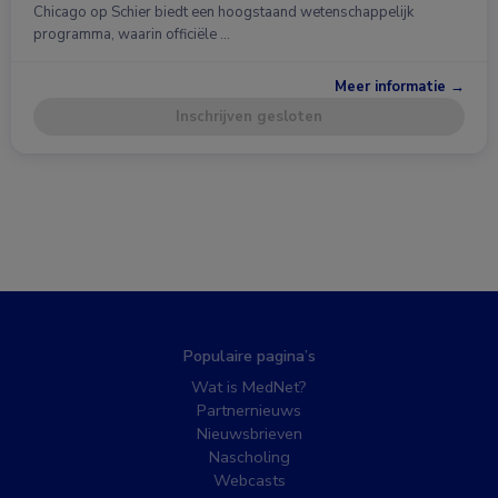
Chicago op Schier biedt een hoogstaand wetenschappelijk
programma, waarin officiële …
Meer informatie →
Inschrijven gesloten
Populaire pagina’s
Wat is MedNet?
Partnernieuws
Nieuwsbrieven
Nascholing
Webcasts