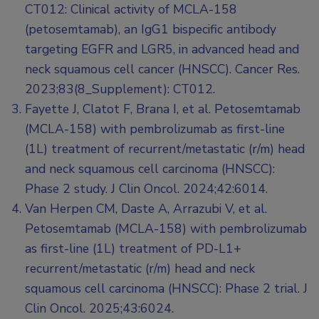
CT012: Clinical activity of MCLA-158
(petosemtamab), an IgG1 bispecific antibody
targeting EGFR and LGR5, in advanced head and
neck squamous cell cancer (HNSCC). Cancer Res.
2023;83(8_Supplement): CT012.
Fayette J, Clatot F, Brana I, et al. Petosemtamab
(MCLA-158) with pembrolizumab as first-line
(1L) treatment of recurrent/metastatic (r/m) head
and neck squamous cell carcinoma (HNSCC):
Phase 2 study. J Clin Oncol. 2024;42:6014.
Van Herpen CM, Daste A, Arrazubi V, et al.
Petosemtamab (MCLA-158) with pembrolizumab
as first-line (1L) treatment of PD-L1+
recurrent/metastatic (r/m) head and neck
squamous cell carcinoma (HNSCC): Phase 2 trial. J
Clin Oncol. 2025;43:6024
.