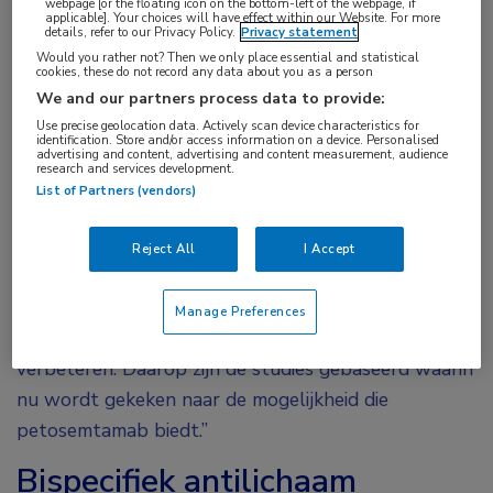
webpage [or the floating icon on the bottom-left of the webpage, if
score (CPS)”, vertelt Van Herpen. “Is die boven de
applicable]. Your choices will have effect within our Website. For more
details, refer to our Privacy Policy.
Privacy statement
20 dan komt de patiënt voor behandeling met
Would you rather not? Then we only place essential and statistical
pembrolizumab in aanmerking. Tussen de 1 en 20
cookies, these do not record any data about you as a person
We and our partners process data to provide:
voor pembrolizumab met chemotherapie. En is de
Use precise geolocation data. Actively scan device characteristics for
score nul dan bieden we palliatieve chemotherapie
identification. Store and/or access information on a device. Personalised
advertising and content, advertising and content measurement, audience
met doelgerichte therapie.”
research and services development.
List of Partners (vendors)
Deze aanpak is gebaseerd op de Keynote-048-
1
studie
uit 2019. “Dit is eerstelijnstherapie”, zegt
Reject All
I Accept
Van Herpen. “Sinds die tijd zijn we op zoek naar wat
we in de tweede en derde lijn kunnen doen en hoe
Manage Preferences
we de behandeling in de eerste lijn kunnen
verbeteren. Daarop zijn de studies gebaseerd waarin
nu wordt gekeken naar de mogelijkheid die
petosemtamab biedt.”
Bispecifiek antilichaam