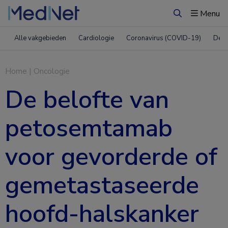
Menu
Zoeken
Alle vakgebieden
Cardiologie
Coronavirus (COVID-19)
Derm
Home
|
Oncologie
De belofte van
petosemtamab
voor gevorderde of
gemetastaseerde
hoofd-halskanker