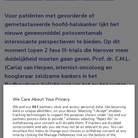
Voor patiënten met gevorderde of
gemetastaseerde hoofd-halskanker lijkt het
nieuwe geneesmiddel petosemtamab
interessante perspectieven te bieden. Op dit
moment lopen 2 fase III-trials die hierover meer
duidelijkheid moeten gaan geven. Prof. dr. C.M.L.
(Carla) van Herpen, internist-oncoloog en
hoogleraar zeldzame kankers in het
Radboudumc, belicht wat we tot nu toe weten
over het middel.
We Care About Your Privacy
De huidige situatie bij de behandeling van hoofd-
We and our
887
partners store and access personal data, like browsing
data or unique identifiers, on your device. Selecting "I Accept" enables
halskanker is dat een deel van de patiënten geneest,
tracking technologies to support the purposes shown under "we and our
partners process data to provide," whereas selecting "Reject All" or
withdrawing your consent will disable them. If trackers are disabled,
maar dat de ziekte in een aantal gevallen
some content and ads you see may not be as relevant to you. You can
resurface this menu to change your choices or withdraw consent at any
terugkeert. “Dan kijken we naar de combined PD-L1
time by clicking the Manage Preferences link on the bottom of the