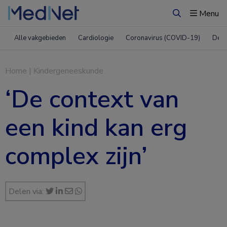
Menu
Zoeken
Alle vakgebieden
Cardiologie
Coronavirus (COVID-19)
Derm
Home
|
Kindergeneeskunde
‘De context van
een kind kan erg
complex zijn’
Delen via: