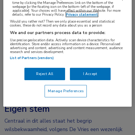
time by clicking the Manage Preferences link on the bottom of the
webpage [or the floating icon on the bottom-left of the webpage, if
Het antwoord lijkt overduidelijk: kinderen zijn geen
applicable]. Your choices will have effect within our Website. For more
details, refer to our Privacy Policy.
Privacy statement
kleine volwassenen, hun lichaam is anders en dat
Would you rather not? Then we only place essential and statistical
cookies, these do not record any data about you as a person
rechtvaardigt het feit dat er specialisten voor zijn.
We and our partners process data to provide:
Maar voor De Vries is dat niet het volledige
Use precise geolocation data. Actively scan device characteristics for
antwoord. “Want kinderen zijn niet alleen fysiek
identification. Store and/or access information on a device. Personalised
advertising and content, advertising and content measurement, audience
anders: het zijn wezens die op weg zijn naar
research and services development.
List of Partners (vendors)
volwassenheid. Kinderartsen hopen dat zij zich zo
gezond mogelijk ontwikkelen, met een breed scala
Reject All
I Accept
aan mogelijkheden en kansen in de toekomst.
Tegelijk zijn kinderen wezens in het hier en nu, met
Manage Preferences
steeds meer een eigen mening.”
Eigen stem
Centraal in dit alles staat het begrip
wilsbekwaamheid, volgens De Vries een wezenlijk