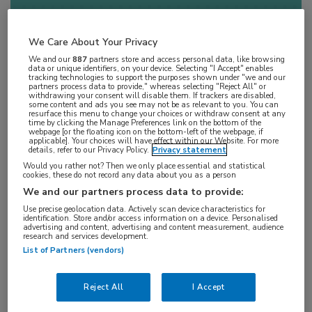
Log hier in om volledige
We Care About Your Privacy
toegang te krijgen.
We and our
887
partners store and access personal data, like browsing
data or unique identifiers, on your device. Selecting "I Accept" enables
of
Account maken
tracking technologies to support the purposes shown under "we and our
Login
partners process data to provide," whereas selecting "Reject All" or
withdrawing your consent will disable them. If trackers are disabled,
some content and ads you see may not be as relevant to you. You can
resurface this menu to change your choices or withdraw consent at any
time by clicking the Manage Preferences link on the bottom of the
webpage [or the floating icon on the bottom-left of the webpage, if
applicable]. Your choices will have effect within our Website. For more
details, refer to our Privacy Policy.
Privacy statement
Would you rather not? Then we only place essential and statistical
cookies, these do not record any data about you as a person
We and our partners process data to provide:
Use precise geolocation data. Actively scan device characteristics for
identification. Store and/or access information on a device. Personalised
Op
dinsdag 30 september 202
5
heeft
advertising and content, advertising and content measurement, audience
research and services development.
deze uitzending live plaats gevonden.
List of Partners (vendors)
Uitzending gemist? U kunt de webcast nu
on demand bekijken wanneer het u uitkomt.
Reject All
I Accept