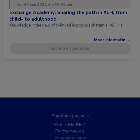
do 30 juni 2022 om 09:00 uur
Exchange Academy: Sharing the path in XLH, from
child- to adulthood
Knowledge in the field of x-linked hypophosphatemia (XLH) is …
Meer informatie →
Inschrijven gesloten
Populaire pagina’s
Wat is MedNet?
Partnernieuws
Nieuwsbrieven