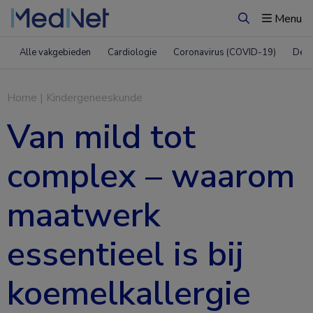
Menu
Zoeken
Alle vakgebieden
Cardiologie
Coronavirus (COVID-19)
Derm
Home
|
Kindergeneeskunde
Van mild tot
complex – waarom
maatwerk
essentieel is bij
koemelkallergie