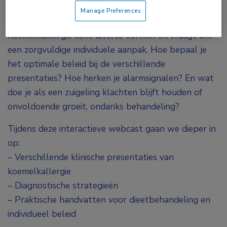
Manage Preferences
Koemelkallergie kent diverse vormen en vraagt om
een zorgvuldige individuele aanpak. Hoe bepaal je
het optimale beleid bij de verschillende
presentaties? Hoe herken je alarmsignalen? En wat
doe je als een zuigeling klachten blijft houden of
onvoldoende groeit, ondanks behandeling?
Tijdens deze interactieve webcast gaan we dieper in
op:
– Verschillende klinische presentaties van
koemelkallergie
– Diagnostische strategieën
– Praktische handvatten voor dieetbehandeling en
individueel beleid