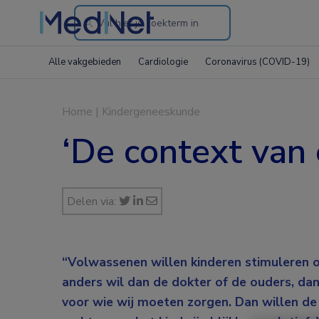
Search
through
Alle vakgebieden
Cardiologie
Coronavirus (COVID-19)
the
website
Home
|
Kindergeneeskunde
‘De context van 
Delen via:
“Volwassenen willen kinderen stimuleren o
anders wil dan de dokter of de ouders, dan
voor wie wij moeten zorgen. Dan willen de 