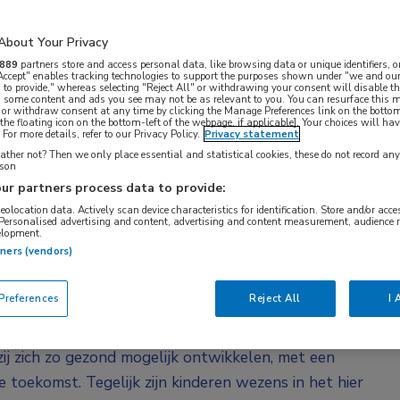
 Voor mij heeft dat een sterk filosofische kant:
wordt in de kindergeneeskunde nauwelijks
About Your Privacy
889
partners store and access personal data, like browsing data or unique identifiers, o
 Accept" enables tracking technologies to support the purposes shown under "we and our
 to provide," whereas selecting "Reject All" or withdrawing your consent will disable th
h-ethicus prof. dr. Martine de Vries (LUMC). Zij is 2
, some content and ads you see may not be as relevant to you. You can resurface this
 or withdraw consent at any time by clicking the Manage Preferences link on the bottom
ek hoofd van de afdeling Ethiek en Recht.
the floating icon on the bottom-left of the webpage, if applicable]. Your choices will hav
For more details, refer to our Privacy Policy.
Privacy statement
oor Ethiek en Gezondheid (CEG), een
ther not? Then we only place essential and statistical cookies, these do not record an
ad en de Raad voor Volksgezondheid &
rson
ur partners process data to provide:
fie en geneeskunde gecombineerd. Bij mijn opleiding
geolocation data. Actively scan device characteristics for identification. Store and/or acc
elijks de vraag stellen: waarom zijn er
 Personalised advertising and content, advertising and content measurement, audience 
elopment.
tners (vendors)
n geen kleine volwassenen, hun lichaam is anders en
references
Reject All
I 
voor zijn. Maar voor De Vries is dat niet het
lleen fysiek anders: het zijn wezens die op weg zijn
ij zich zo gezond mogelijk ontwikkelen, met een
 toekomst. Tegelijk zijn kinderen wezens in het hier