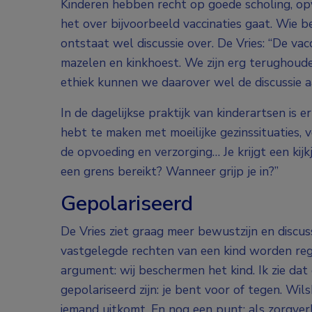
Kinderen hebben recht op goede scholing, op
het over bijvoorbeeld vaccinaties gaat. Wie b
ontstaat wel discussie over. De Vries: “De vac
mazelen en kinkhoest. We zijn erg terughoude
ethiek kunnen we daarover wel de discussie a
In de dagelijkse praktijk van kinderartsen is er
hebt te maken met moeilijke gezinssituaties, v
de opvoeding en verzorging… Je krijgt een kij
een grens bereikt? Wanneer grijp je in?”
Gepolariseerd
De Vries ziet graag meer bewustzijn en discus
vastgelegde rechten van een kind worden rege
argument: wij beschermen het kind. Ik zie da
gepolariseerd zijn: je bent voor of tegen. W
iemand uitkomt. En nog een punt: als zorgverle