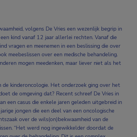
kwaamheid, volgens De Vries een wezenlijk begrip in
en kind vanaf 12 jaar allerlei rechten. Vanaf die
kind vragen en meenemen in een beslissing die over
ook meebeslissen over een medische behandeling.
Kinderen mogen meedenken, maar liever niet als het
 de kinderoncologie. Het onderzoek ging over het
 doet de omgeving dat? Recent schreef De Vries in
n een casus die enkele jaren geleden uitgebreid in
jarige jongen die een deel van een oncologische
chtszaak over de wils(on)bekwaamheid van de
lissen. “Het werd nog ingewikkelder doordat de
ren over de behandeling. Dit is een complex