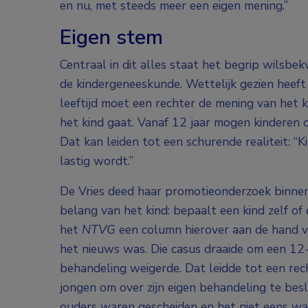
en nu, met steeds meer een eigen mening.”
Eigen stem
Centraal in dit alles staat het begrip wilsbe
de kindergeneeskunde. Wettelijk gezien heeft e
leeftijd moet een rechter de mening van het 
het kind gaat. Vanaf 12 jaar mogen kinderen 
Dat kan leiden tot een schurende realiteit: “
lastig wordt.”
De Vries deed haar promotieonderzoek binnen
belang van het kind: bepaalt een kind zelf of
het
NTVG
een column hierover aan de hand va
het nieuws was. Die casus draaide om een 12-
behandeling weigerde. Dat leidde tot een re
jongen om over zijn eigen behandeling te bes
ouders waren gescheiden en het niet eens wa