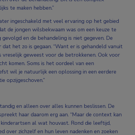
ijks te maken hebben.”
hiater ingeschakeld met veel ervaring op het gebied
dat de jongen wilsbekwaam was om een keuze te
 gevolgd en de behandeling is niet gegeven. De
r dat het zo is gegaan. “Want er is gehandeld vanuit
s vreselijk geweest voor de betrokkenen. Ook voor
recht komen. Soms is het oordeel van een
efst wil je natuurlijk een oplossing in een eerdere
ntie opzijgeschoven.”
fstandig en alleen over alles kunnen beslissen. De
ld’ spreekt haar daarom erg aan. “Maar de context kan
 kinderartsen al wat houvast. Rond die leeftijd,
oed over zichzelf en hun leven nadenken en zoeken