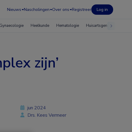
Nieuws
Nascholingen
Over ons
Registreer
Log in
Gynaecologie
Heelkunde
Hematologie
Huisartsgeneeskunde
plex zijn’
jun 2024
Drs. Kees Vermeer