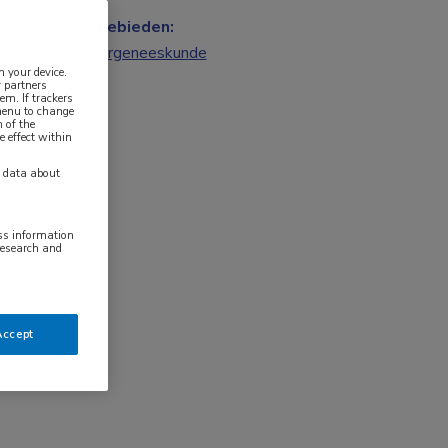
Vakgebieden:
Kindergeneeskunde
n your device.
 partners
em. If trackers
 menu to change
 of the
e effect within
y data about
ess information
research and
Accept