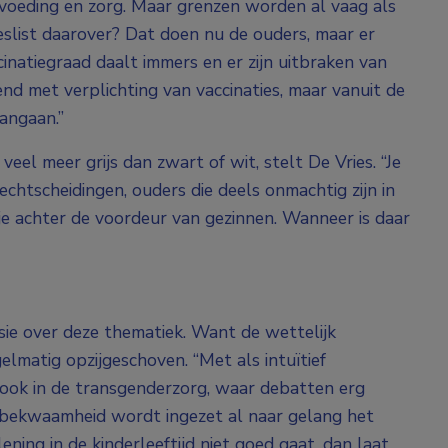
voeding en zorg. Maar grenzen worden al vaag als
eslist daarover? Dat doen nu de ouders, maar er
cinatiegraad daalt immers en er zijn uitbraken van
nd met verplichting van vaccinaties, maar vanuit de
angaan.”
 veel meer grijs dan zwart of wit, stelt De Vries. “Je
echtscheidingen, ouders die deels onmachtig zijn in
kje achter de voordeur van gezinnen. Wanneer is daar
sie over deze thematiek. Want de wettelijk
lmatig opzijgeschoven. “Met als intuïtief
t ook in de transgenderzorg, waar debatten erg
ilsbekwaamheid wordt ingezet al naar gelang het
ning in de kinderleeftijd niet goed gaat, dan laat