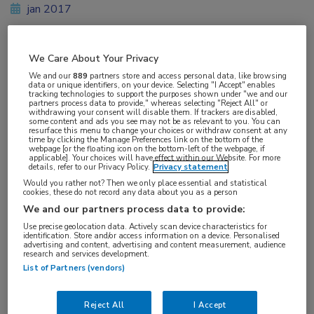
jan 2017
We Care About Your Privacy
Vakgebieden:
We and our
889
partners store and access personal data, like browsing
Hematologie
data or unique identifiers, on your device. Selecting "I Accept" enables
tracking technologies to support the purposes shown under "we and our
partners process data to provide," whereas selecting "Reject All" or
withdrawing your consent will disable them. If trackers are disabled,
Aandachtsgebieden:
some content and ads you see may not be as relevant to you. You can
resurface this menu to change your choices or withdraw consent at any
Leukemie
time by clicking the Manage Preferences link on the bottom of the
webpage [or the floating icon on the bottom-left of the webpage, if
applicable]. Your choices will have effect within our Website. For more
details, refer to our Privacy Policy.
Privacy statement
Would you rather not? Then we only place essential and statistical
cookies, these do not record any data about you as a person
We and our partners process data to provide:
Use precise geolocation data. Actively scan device characteristics for
identification. Store and/or access information on a device. Personalised
Log hier in om volledige
advertising and content, advertising and content measurement, audience
research and services development.
toegang te krijgen.
List of Partners (vendors)
of
Account maken
Login
Reject All
I Accept