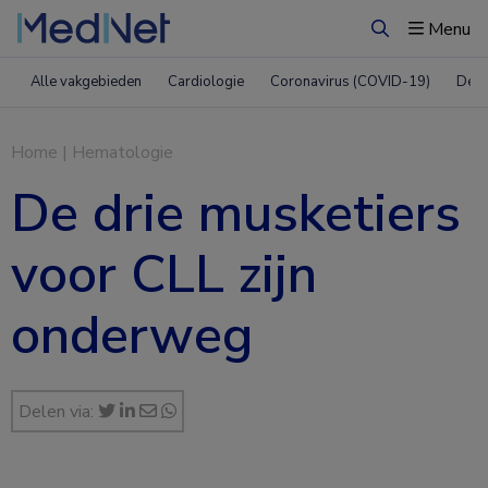
Menu
Zoeken
Alle vakgebieden
Cardiologie
Coronavirus (COVID-19)
Derm
Home
|
Hematologie
De drie musketiers
voor CLL zijn
onderweg
Delen via: