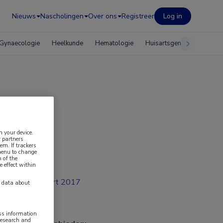
Nieuws
Nascholingen
Over ons
Registreer
Log in
Gynaecologie
Heelkunde
Hematologie
Huisartsgeneeskunde
uropa
n your device.
 partners
em. If trackers
 menu to change
 of the
e effect within
mrt 2017
y data about
ess information
research and