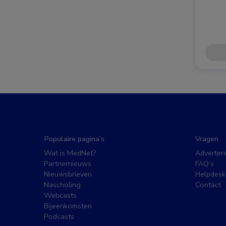
Populaire pagina’s
Vragen
Wat is MedNet?
Adverter
Partnernieuws
FAQ’s
Nieuwsbrieven
Helpdesk
Nascholing
Contact
Webcasts
Bijeenkomsten
Podcasts