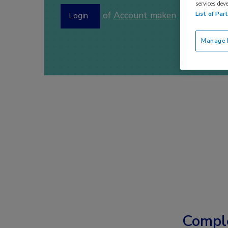
services dev
of
Account maken
List of Par
Login
Manage P
Compl