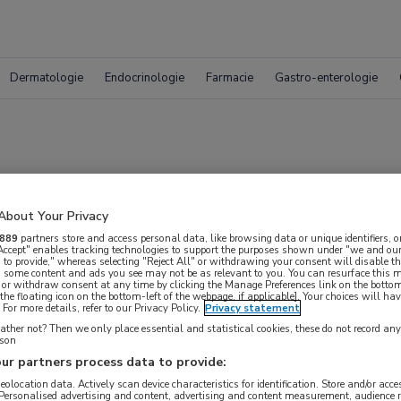
Dermatologie
Endocrinologie
Farmacie
Gastro-enterologie
van de griepprik in E
About Your Privacy
889
partners store and access personal data, like browsing data or unique identifiers, o
 Accept" enables tracking technologies to support the purposes shown under "we and our
 to provide," whereas selecting "Reject All" or withdrawing your consent will disable th
, some content and ads you see may not be as relevant to you. You can resurface this
 or withdraw consent at any time by clicking the Manage Preferences link on the bottom
the floating icon on the bottom-left of the webpage, if applicable]. Your choices will hav
For more details, refer to our Privacy Policy.
Privacy statement
ther not? Then we only place essential and statistical cookies, these do not record an
rson
ur partners process data to provide:
 krijgen.
geolocation data. Actively scan device characteristics for identification. Store and/or acc
 Personalised advertising and content, advertising and content measurement, audience 