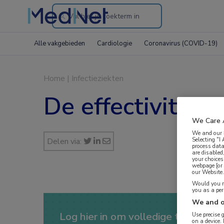
Search
through
Alle vakgebieden
Cardiologie
Coronavirus (COVID-19)
the
website
Home
|
Infectieziekten
De effectiviteit 
We Care 
We and our
Selecting "I
Delen via:
process data
are disabled
your choices
webpage [or 
our Website. 
Would you ra
you as a pe
We and o
Log hier in om volledige toegang te
Use precise 
on a device.