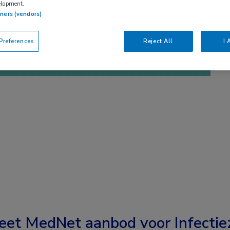
elopment.
tners (vendors)
references
Reject All
I 
eet MedNet aanbod voor
Infectie