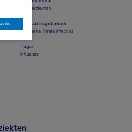
Vakgebieden:
Infectieziekten
Aandachtsgebieden:
Accept
Vaccinatie
,
Virale infecties
Tags:
influenza
ziekten