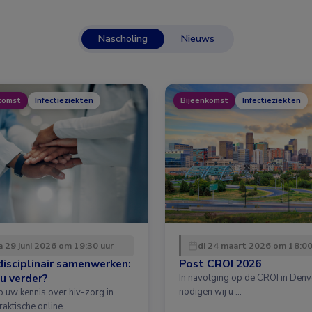
Nascholing
Nieuws
komst
Infectieziekten
Bijeenkomst
Infectieziekten
 29 juni 2026 om 19:30 uur
di 24 maart 2026 om 18:00
disciplinair samenwerken:
Post CROI 2026
u verder?
In navolging op de CROI in Denv
nodigen wij u …
p uw kennis over hiv-zorg in
raktische online …