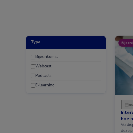
Type
Bijeen
Bijeenkomst
Webcast
Podcasts
E-learning
ma
Inter
hoe n
Verdie
deze p