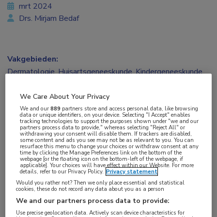
mrt 2024
Drs. Mirjam Bedaf
Vakgebieden:
Dermatologie
,
Huisartsgeneeskunde
,
Kindergeneeskunde
We Care About Your Privacy
We and our
889
partners store and access personal data, like browsing
data or unique identifiers, on your device. Selecting "I Accept" enables
Tags:
tracking technologies to support the purposes shown under "we and our
partners process data to provide," whereas selecting "Reject All" or
acne
withdrawing your consent will disable them. If trackers are disabled,
some content and ads you see may not be as relevant to you. You can
resurface this menu to change your choices or withdraw consent at any
time by clicking the Manage Preferences link on the bottom of the
webpage [or the floating icon on the bottom-left of the webpage, if
De prevalentie van acne in Generation R, een
applicable]. Your choices will have effect within our Website. For more
details, refer to our Privacy Policy.
Privacy statement
populatiegebaseerde prospectieve studie in
Would you rather not? Then we only place essential and statistical
Rotterdam, blijkt hoog op de leeftijd van 13 jaar
cookies, these do not record any data about you as a person
We and our partners process data to provide:
en is geassocieerd met een gevorderd
Use precise geolocation data. Actively scan device characteristics for
puberteitsstadium, donkerdere huidskleur en