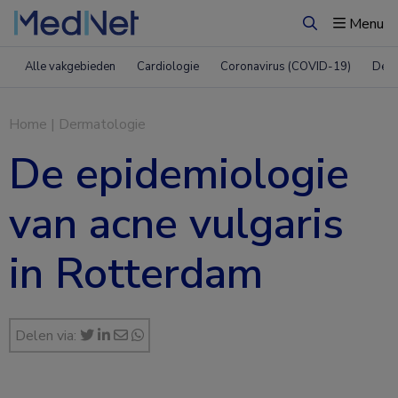
Menu
Zoeken
Alle vakgebieden
Cardiologie
Coronavirus (COVID-19)
Derm
Home
|
Dermatologie
De epidemiologie
van acne vulgaris
in Rotterdam
Delen via: