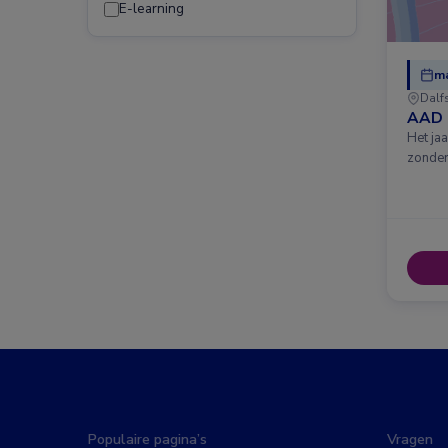
E-learning
ma
Dalf
AAD 
Het ja
zonder
Populaire pagina’s
Vragen