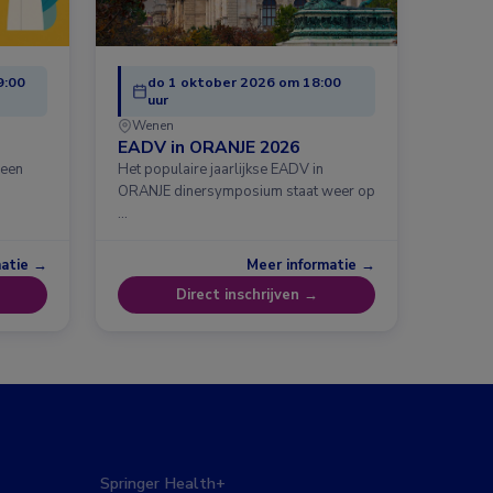
9:00
do 1 oktober 2026 om 18:00
uur
Wenen
EADV in ORANJE 2026
 een
Het populaire jaarlijkse EADV in
ORANJE dinersymposium staat weer op
…
matie →
Meer informatie →
Direct inschrijven →
Springer Health+