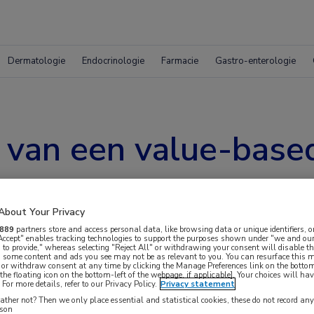
Dermatologie
Endocrinologie
Farmacie
Gastro-enterologie
 van een value-base
About Your Privacy
889
partners store and access personal data, like browsing data or unique identifiers, o
 Accept" enables tracking technologies to support the purposes shown under "we and our
 to provide," whereas selecting "Reject All" or withdrawing your consent will disable th
, some content and ads you see may not be as relevant to you. You can resurface this
 or withdraw consent at any time by clicking the Manage Preferences link on the bottom
the floating icon on the bottom-left of the webpage, if applicable]. Your choices will hav
For more details, refer to our Privacy Policy.
Privacy statement
g naar een meer value-based benadering, is het
ther not? Then we only place essential and statistical cookies, these do not record an
rson