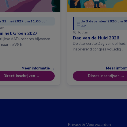
 31 mei 2027 om 11:00 uur
do 3 december 2026 om 0
uur
sen
Houten
in het Groen 2027
Dag van de Huid 2026
arlijkse AAD-congres bijwonen
De allereerste Dag van de Huid:
 naar de VS te …
inspirerend congres volledig …
Meer informatie →
Meer infor
Direct inschrijven →
Direct inschrijven →
Privacy & Voorwaarden