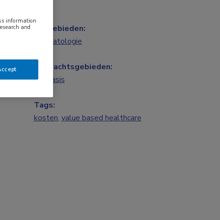
ess information
Vakgebieden:
research and
Dermatologie
Aandachtsgebieden:
Accept
Psoriasis
Tags:
kosten
,
value based healthcare