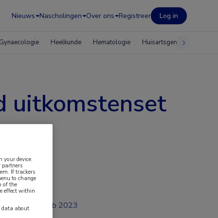
Nieuws
Nascholingen
Over ons
Registreer
Log in
Gynaecologie
Heelkunde
Hematologie
Huisartsgeneeskunde
d uitkomstenset
n your device.
 partners
em. If trackers
 menu to change
 of the
e effect within
feb 2023
y data about