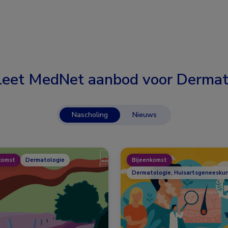
eet MedNet aanbod voor
Dermat
Nascholing
Nieuws
komst
Dermatologie
Bijeenkomst
Dermatologie, Huisartsgeneesku