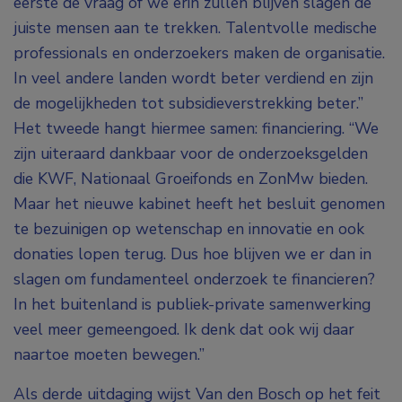
eerste de vraag of we erin zullen blijven slagen de
juiste mensen aan te trekken. Talentvolle medische
professionals en onderzoekers maken de organisatie.
In veel andere landen wordt beter verdiend en zijn
de mogelijkheden tot subsidieverstrekking beter.”
Het tweede hangt hiermee samen: financiering. “We
zijn uiteraard dankbaar voor de onderzoeksgelden
die KWF, Nationaal Groeifonds en ZonMw bieden.
Maar het nieuwe kabinet heeft het besluit genomen
te bezuinigen op wetenschap en innovatie en ook
donaties lopen terug. Dus hoe blijven we er dan in
slagen om fundamenteel onderzoek te financieren?
In het buitenland is publiek-private samenwerking
veel meer gemeengoed. Ik denk dat ook wij daar
naartoe moeten bewegen.”
Als derde uitdaging wijst Van den Bosch op het feit