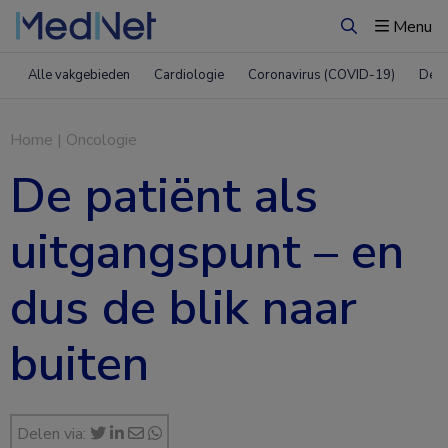
Menu
Zoeken
Alle vakgebieden
Cardiologie
Coronavirus (COVID-19)
Derm
Home
|
Oncologie
De patiënt als
uitgangspunt – en
dus de blik naar
buiten
Delen via: