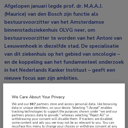
Afgelopen januari legde prof. dr. M.A.A.J.
(Maurice) van den Bosch zijn functie als
bestuursvoorzitter van het Amsterdamse
binnenstadsziekenhuis OLVG neer, om
bestuursvoorzitter te worden van het Antoni van
Leeuwenhoek in diezelfde stad. De specialisatie
van dit ziekenhuis op het gebied van oncologie –
en de koppeling aan het fundamenteel onderzoek
in het Nederlands Kanker Instituut – geeft een
nieuwe focus aan zijn ambities.
“Als je ergens gedurende 2 periodes van 4 jaar
We Care About Your Privacy
bestuurder bent geweest, is het tijd voor beweging”,
We and our
887
partners store and access personal data, like browsing
zegt Van den Bosch nuchter, in antwoord op de
data or unique identifiers, on your device. Selecting "I Accept" enables
tracking technologies to support the purposes shown under "we and our
vraag waarom hij het OLVG verruilde voor het
partners process data to provide," whereas selecting "Reject All" or
withdrawing your consent will disable them. If trackers are disabled,
Antoni van Leeuwenhoek. “Die jaren bij het OLVG en
some content and ads you see may not be as relevant to you. You can
resurface this menu to change your choices or withdraw consent at any