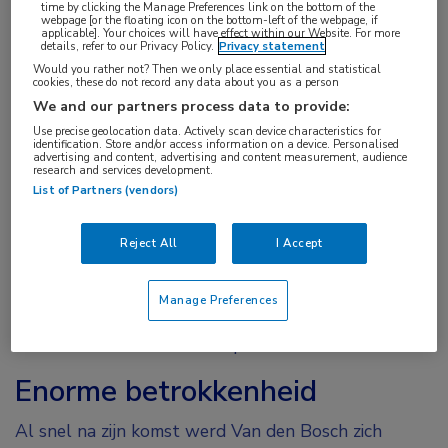
ook het voorzitterschap van Santeon – het
time by clicking the Manage Preferences link on the bottom of the
webpage [or the floating icon on the bottom-left of the webpage, if
applicable]. Your choices will have effect within our Website. For more
samenwerkingsverband van 7 topklinische
details, refer to our Privacy Policy.
Privacy statement
ziekenhuizen – waren prachtig. Maar toen het AvL
Would you rather not? Then we only place essential and statistical
cookies, these do not record any data about you as a person
mij benaderde om mee te doen aan de procedure
We and our partners process data to provide:
voor het vinden van een nieuwe bestuursvoorzitter
Use precise geolocation data. Actively scan device characteristics for
identification. Store and/or access information on a device. Personalised
was ik wel direct geïnteresseerd. Ook in mijn functie
advertising and content, advertising and content measurement, audience
research and services development.
als bestuurder ben ik altijd een zorgman gebleven.
List of Partners (vendors)
Ik realiseerde me dat ik met mijn oude ervaringen als
interventieradioloog en met mijn bestuurlijke
Reject All
I Accept
ervaring van toegevoegde waarde kan zijn voor dit
ziekenhuis. Zeker ook gelet op de ambitie van het
Manage Preferences
AvL om naar buiten te bewegen met de laatste
kennis vanuit de wetenschap.”
Enorme betrokkenheid
Al snel na zijn komst werd Van den Bosch zich