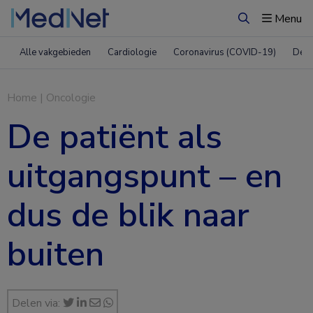
Menu
Zoeken
Alle vakgebieden
Cardiologie
Coronavirus (COVID-19)
Derm
Home
|
Oncologie
De patiënt als
uitgangspunt – en
dus de blik naar
buiten
Delen via: