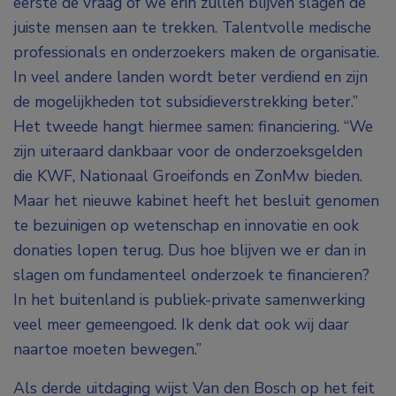
eerste de vraag of we erin zullen blijven slagen de
juiste mensen aan te trekken. Talentvolle medische
professionals en onderzoekers maken de organisatie.
In veel andere landen wordt beter verdiend en zijn
de mogelijkheden tot subsidieverstrekking beter.”
Het tweede hangt hiermee samen: financiering. “We
zijn uiteraard dankbaar voor de onderzoeksgelden
die KWF, Nationaal Groeifonds en ZonMw bieden.
Maar het nieuwe kabinet heeft het besluit genomen
te bezuinigen op wetenschap en innovatie en ook
donaties lopen terug. Dus hoe blijven we er dan in
slagen om fundamenteel onderzoek te financieren?
In het buitenland is publiek-private samenwerking
veel meer gemeengoed. Ik denk dat ook wij daar
naartoe moeten bewegen.”
Als derde uitdaging wijst Van den Bosch op het feit