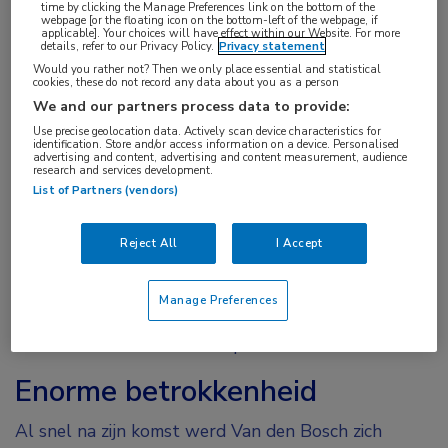
ook het voorzitterschap van Santeon – het
time by clicking the Manage Preferences link on the bottom of the
webpage [or the floating icon on the bottom-left of the webpage, if
applicable]. Your choices will have effect within our Website. For more
samenwerkingsverband van 7 topklinische
details, refer to our Privacy Policy.
Privacy statement
ziekenhuizen – waren prachtig. Maar toen het AvL
Would you rather not? Then we only place essential and statistical
cookies, these do not record any data about you as a person
mij benaderde om mee te doen aan de procedure
We and our partners process data to provide:
voor het vinden van een nieuwe bestuursvoorzitter
Use precise geolocation data. Actively scan device characteristics for
identification. Store and/or access information on a device. Personalised
was ik wel direct geïnteresseerd. Ook in mijn functie
advertising and content, advertising and content measurement, audience
research and services development.
als bestuurder ben ik altijd een zorgman gebleven.
List of Partners (vendors)
Ik realiseerde me dat ik met mijn oude ervaringen als
interventieradioloog en met mijn bestuurlijke
Reject All
I Accept
ervaring van toegevoegde waarde kan zijn voor dit
ziekenhuis. Zeker ook gelet op de ambitie van het
Manage Preferences
AvL om naar buiten te bewegen met de laatste
kennis vanuit de wetenschap.”
Enorme betrokkenheid
Al snel na zijn komst werd Van den Bosch zich