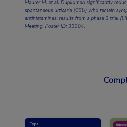
Maurer M, et al. Dupilumab significantly reduce
spontaneous urticaria (CSU) who remain sympt
antihistamines: results from a phase 3 tria
Meeting, Poster ID: 33004.
Compl
Type
Bijeen