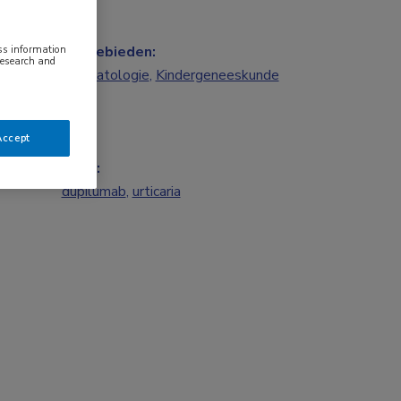
ess information
Vakgebieden:
research and
Dermatologie
,
Kindergeneeskunde
Accept
Tags:
dupilumab
,
urticaria