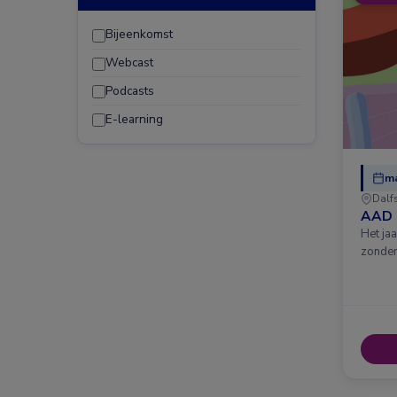
Bijeenkomst
Webcast
Podcasts
E-learning
ma
Dalf
AAD 
Het ja
zonder