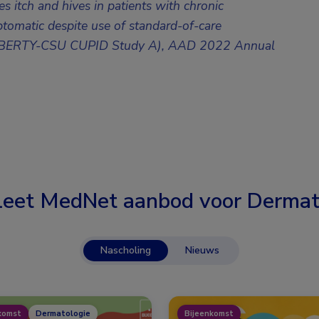
s itch and hives in patients with chronic
omatic despite use of standard-of-care
l (LIBERTY-CSU CUPID Study A), AAD 2022 Annual
eet MedNet aanbod voor
Dermat
Nascholing
Nieuws
komst
Dermatologie
Bijeenkomst