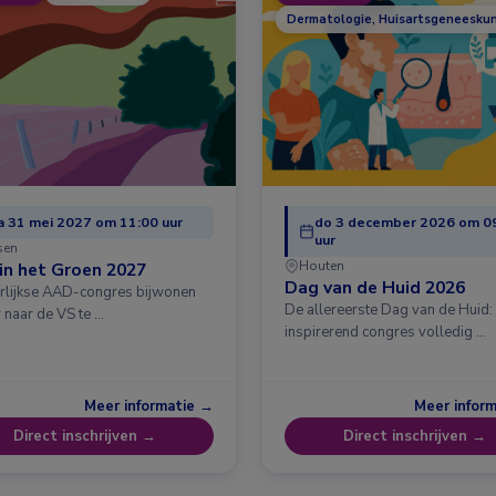
Dermatologie, Huisartsgeneesku
 31 mei 2027 om 11:00 uur
do 3 december 2026 om 0
uur
sen
Houten
in het Groen 2027
Dag van de Huid 2026
arlijkse AAD-congres bijwonen
De allereerste Dag van de Huid:
 naar de VS te …
inspirerend congres volledig …
Meer informatie →
Meer infor
Direct inschrijven →
Direct inschrijven →