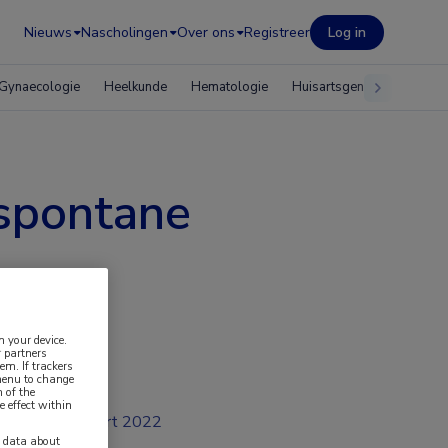
Nieuws
Nascholingen
Over ons
Registreer
Log in
Gynaecologie
Heelkunde
Hematologie
Huisartsgeneeskunde
 spontane
n your device.
 partners
em. If trackers
 menu to change
 of the
e effect within
mrt 2022
y data about