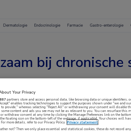
Dermatologie
Endocrinologie
Farmacie
Gastro-enterologie
aam bij chronische
About Your Privacy
887
partners store and access personal data, like browsing data or unique identifiers, o
 Accept" enables tracking technologies to support the purposes shown under "we and our
 to provide," whereas selecting "Reject All" or withdrawing your consent will disable th
, some content and ads you see may not be as relevant to you. You can resurface this
 or withdraw consent at any time by clicking the Manage Preferences link on the bottom
the floating icon on the bottom-left of the webpage, if applicable]. Your choices will hav
For more details, refer to our Privacy Policy.
Privacy statement
at dupilumab klinisch betekenisvolle en
ther not? Then we only place essential and statistical cookies, these do not record an