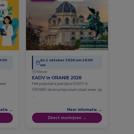
nde
9:00
do 1 oktober 2026 om 18:00
uur
Wenen
EADV in ORANJE 2026
 een
Het populaire jaarlijkse EADV in
ORANJE dinersymposium staat weer op
…
matie →
Meer informatie →
Direct inschrijven →