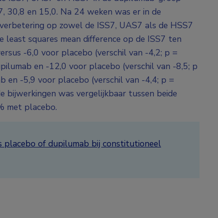
7, 30,8 en 15,0. Na 24 weken was er in de
e verbetering op zowel de ISS7, UAS7 als de HSS7
e least squares mean difference op de ISS7 ten
rsus -6,0 voor placebo (verschil van -4,2; p =
ilumab en -12,0 voor placebo (verschil van -8,5; p
en -5,9 voor placebo (verschil van -4,4; p =
e bijwerkingen was vergelijkbaar tussen beide
% met placebo.
s placebo of dupilumab bij constitutioneel