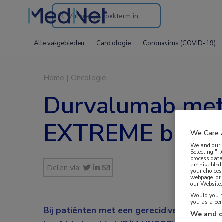
Search
through
Alle vakgebieden
Cardiologie
Coronavirus (COVID-19)
the
website
Home
|
Oncologie
Durvalumab met
EXTREME bij R
We Care 
We and our
Selecting "I
process data
are disabled
Delen via:
your choices
webpage [or 
our Website. 
Would you ra
you as a pe
Bij patiënten met een gerecidiveerd of ge
We and o