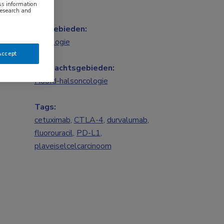
ess information
research and
Vakgebieden:
Oncologie
Accept
Aandachtsgebieden:
Hoofd-halsoncologie
Tags:
cetuximab
,
CTLA-4
,
durvalumab
,
fluorouracil
,
PD-L1
,
plaveiselcelcarcinoom