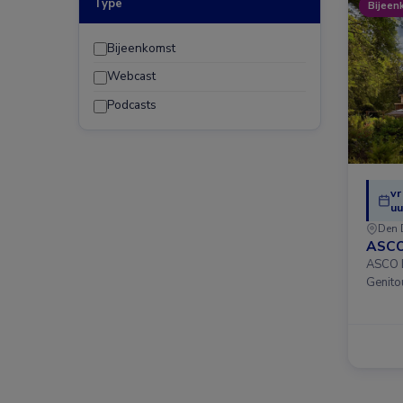
Type
Bijeen
Bijeenkomst
Webcast
Podcasts
vr
uu
Den 
ASCO
ASCO D
Genito