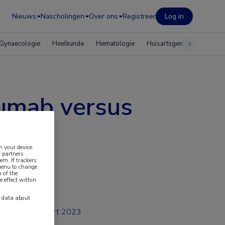
Nieuws
Nascholingen
Over ons
Registreer
Log in
Gynaecologie
Heelkunde
Hematologie
Huisartsgeneeskunde
umab versus
n your device.
 partners
em. If trackers
 menu to change
 of the
e effect within
y data about
mrt 2023