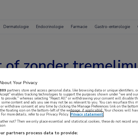
Dermatologie
Endocrinologie
Farmacie
Gastro-enterologie
 of zonder tremelim
/M HNSCC
About Your Privacy
889
partners store and access personal data, like browsing data or unique identifiers, o
 Accept" enables tracking technologies to support the purposes shown under "we and our
 to provide," whereas selecting "Reject All" or withdrawing your consent will disable th
, some content and ads you see may not be as relevant to you. You can resurface this
 or withdraw consent at any time by clicking the Manage Preferences link on the bottom
the floating icon on the bottom-left of the webpage, if applicable]. Your choices will hav
For more details, refer to our Privacy Policy.
Privacy statement
ther not? Then we only place essential and statistical cookies, these do not record an
rson
metastaseerd plaveiselcelcarcinoom van het
ur partners process data to provide: