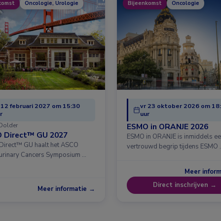
komst
Oncologie, Urologie
Bijeenkomst
Oncologie
 12 februari 2027 om 15:30
vr 23 oktober 2026 om 18
r
uur
Dolder
ESMO in ORANJE 2026
 Direct™ GU 2027
ESMO in ORANJE is inmiddels e
irect™ GU haalt het ASCO
vertrouwd begrip tijdens ESMO 
urinary Cancers Symposium …
Meer infor
Direct inschrijven →
Meer informatie →