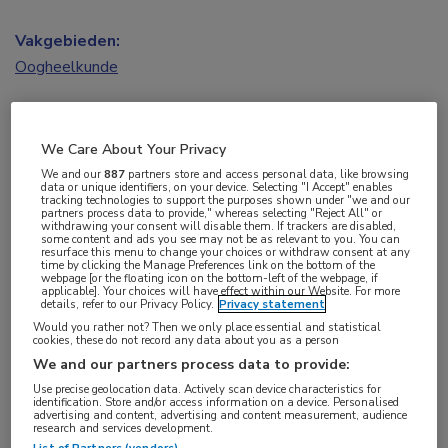
Vakgebieden:
Oogheelkunde
We Care About Your Privacy
Tags:
We and our
887
partners store and access personal data, like browsing
data or unique identifiers, on your device. Selecting "I Accept" enables
duurzaamheid
tracking technologies to support the purposes shown under "we and our
partners process data to provide," whereas selecting "Reject All" or
withdrawing your consent will disable them. If trackers are disabled,
some content and ads you see may not be as relevant to you. You can
Tijdens de Nationale Hoornvliesdag op 7 oktober
resurface this menu to change your choices or withdraw consent at any
time by clicking the Manage Preferences link on the bottom of the
jl. is de Hennie Völker-Dieben Award uitgereikt
webpage [or the floating icon on the bottom-left of the webpage, if
applicable]. Your choices will have effect within our Website. For more
details, refer to our Privacy Policy.
Privacy statement
aan de Projectgroep Duurzame Oogheelkunde in
Would you rather not? Then we only place essential and statistical
de persoon van oogarts en projectleider Sjoerd
cookies, these do not record any data about you as a person
Elferink.
We and our partners process data to provide:
Use precise geolocation data. Actively scan device characteristics for
identification. Store and/or access information on a device. Personalised
Er gebeurt veel met betrekking tot verduurzaming
advertising and content, advertising and content measurement, audience
research and services development.
in de gezondheidszorg op dit moment. Elferink: