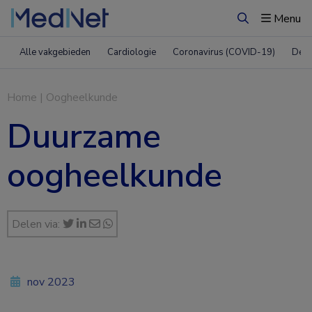
Menu
Zoeken
Alle vakgebieden
Cardiologie
Coronavirus (COVID-19)
Derm
Home
|
Oogheelkunde
Duurzame
oogheelkunde
Delen via:
nov 2023