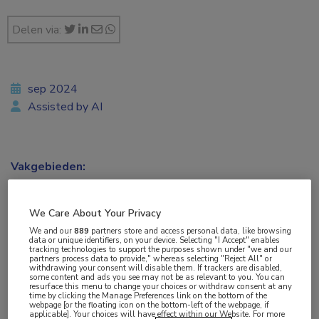
Delen via:
sep 2024
Assisted by AI
Vakgebieden:
Infectieziekten
,
Kindergeneeskunde
,
Oncologie
We Care About Your Privacy
Aandachtsgebieden:
We and our
889
partners store and access personal data, like browsing
Gynaecologische oncologie
,
Vaccinatie
,
Virale infecties
data or unique identifiers, on your device. Selecting "I Accept" enables
tracking technologies to support the purposes shown under "we and our
partners process data to provide," whereas selecting "Reject All" or
withdrawing your consent will disable them. If trackers are disabled,
Tags:
some content and ads you see may not be as relevant to you. You can
resurface this menu to change your choices or withdraw consent at any
baarmoederhalskanker
,
cervicale intra-epitheliale neoplasie
,
time by clicking the Manage Preferences link on the bottom of the
webpage [or the floating icon on the bottom-left of the webpage, if
HPV
applicable]. Your choices will have effect within our Website. For more