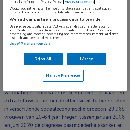
details, refer to our Privacy Policy.
Privacy statement
Would you rather not? Then we only place essential and statistical
cookies, these do not record any data about you as a person
Het Engelse HPV-vaccinatieprogramma is
We and our partners process data to provide:
geassocieerd met een afgenomen incidentie van
Use precise geolocation data. Actively scan device characteristics for
cervixcarcinoom en CIN3 in alle
identification. Store and/or access information on a device. Personalised
advertising and content, advertising and content measurement, audience
research and services development.
sociaaleconomische groepen, hoewel de
List of Partners (vendors)
incidentie het hoogst blijft onder vrouwen in de
meest achtergestelde gebieden.
Reject All
I Accept
Het doel van dit observationele onderzoek was om
eerdere bevindingen met betrekking tot de
Manage Preferences
effectiviteit van het Engelse HPV-
vaccinatieprogramma te repliceren met 12 maanden
extra follow-up en om de effectiviteit te beoordelen
in verschillende sociaaleconomische groepen. 29.968
vrouwen van 20-64 jaar kregen tussen januari 2006
en juni 2020 de diagnose baarmoederhalskanker en