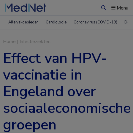
Menu
Zoeken
Alle vakgebieden
Cardiologie
Coronavirus (COVID-19)
Derm
Home
|
Infectieziekten
Effect van HPV-
vaccinatie in
Engeland over
sociaaleconomische
groepen