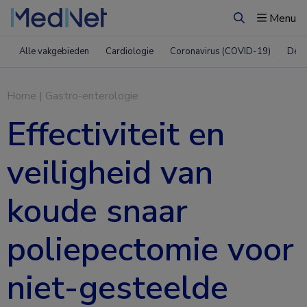
Menu
Zoeken
Alle vakgebieden
Cardiologie
Coronavirus (COVID-19)
Derm
Home
|
Gastro-enterologie
Effectiviteit en
veiligheid van
koude snaar
poliepectomie voor
niet-gesteelde