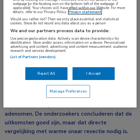
Gastro-enterologie
webpage [or the floating icon on the bottom-left of the webpage, if
applicable]. Your choices will have effect within our Website. For more
details, refer to our Privacy Policy.
Privacy statement
Aandachtsgebieden:
Would you rather not? Then we only place essential and statistical
cookies, these do not record any data about you as a person
Endoscopie
We and our partners process data to provide:
Use precise geolocation data. Actively scan device characteristics for
identification. Store and/or access information on a device. Personalised
Tags:
advertising and content, advertising and content measurement, audience
research and services development.
adenoom
,
darmresectie
,
poliep
List of Partners (vendors)
Koude snaar poliepectomie (CSP) ofwel koude
Reject All
I Accept
endoscopische mucosale resectie (C-EMR) voor
het verwijderen van morfologisch geschikte niet-
Manage Preferences
gesteelde colorectale poliepen van 10-19 mm is
effectief en veilig, ook voor conventionele
adenomen. De onderzoekers concluderen dat de
uitkomsten goed zijn, maar dat directe
vergelijking met warme snaar resectie nodig is.