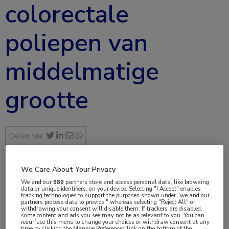
colorectale
poliepen van
middelmatige
grootte
Delen via:
We Care About Your Privacy
apr 2023
We and our
889
partners store and access personal data, like browsing
data or unique identifiers, on your device. Selecting "I Accept" enables
tracking technologies to support the purposes shown under "we and our
partners process data to provide," whereas selecting "Reject All" or
withdrawing your consent will disable them. If trackers are disabled,
some content and ads you see may not be as relevant to you. You can
Vakgebieden:
resurface this menu to change your choices or withdraw consent at any
time by clicking the Manage Preferences link on the bottom of the