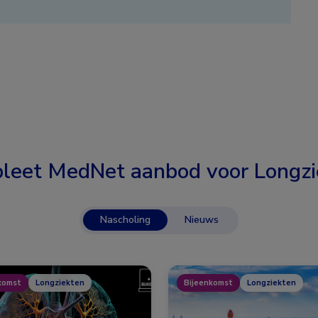
leet MedNet aanbod voor
Longzi
Nascholing
Nieuws
komst
Longziekten
Bijeenkomst
Longziekten