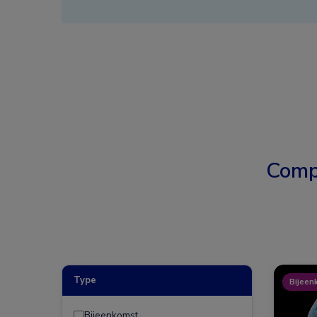
Comp
Type
Bijeen
Bijeenkomst