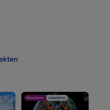
ekten
Bijeenkomst
Longziekten