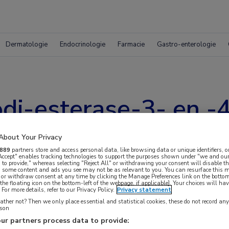
Dermatologie
Endocrinologie
Farmacie
Gastro-enterologie
di-esterase-3- en -
j COPD
About Your Privacy
889
partners store and access personal data, like browsing data or unique identifiers, o
 Accept" enables tracking technologies to support the purposes shown under "we and our
 to provide," whereas selecting "Reject All" or withdrawing your consent will disable th
, some content and ads you see may not be as relevant to you. You can resurface this
 or withdraw consent at any time by clicking the Manage Preferences link on the bottom
the floating icon on the bottom-left of the webpage, if applicable]. Your choices will hav
For more details, refer to our Privacy Policy.
Privacy statement
ther not? Then we only place essential and statistical cookies, these do not record an
rson
rsteunen de effectiviteit en veiligheid van
ur partners process data to provide: