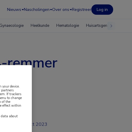
Nieuws
Nascholingen
Over ons
Registreer
Log in
Gynaecologie
Heelkunde
Hematologie
Huisartsgeneeskunde
4-remmer
n your device.
 partners
em. If trackers
 menu to change
 of the
e effect within
y data about
okt 2023