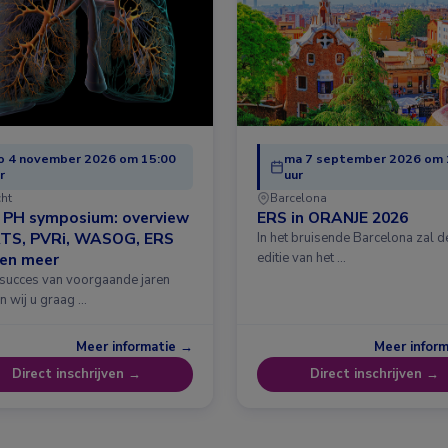
o 4 november 2026 om 15:00
ma 7 september 2026 om 
r
uur
cht
Barcelona
& PH symposium: overview
ERS in ORANJE 2026
ATS, PVRi, WASOG, ERS
In het bruisende Barcelona zal 
 en meer
editie van het …
 succes van voorgaande jaren
n wij u graag …
Meer informatie →
Meer infor
Direct inschrijven →
Direct inschrijven →