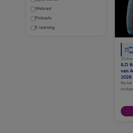
Webcast
Podcasts
E-learning
w
uu
Utre
ILD 
van 
2026
Na het
nodige