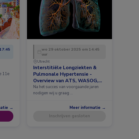
17:45
wo 29 oktober 2025 om 14:45
uur
Utrecht
Interstitiële Longziekten &
Pulmonale Hypertensie -
de 11e
Overview van ATS, WASOG,
ERS 2025 en meer
Na het succes van voorgaande jaren
nodigen wij u graag …
matie →
Meer informatie →
Inschrijven gesloten