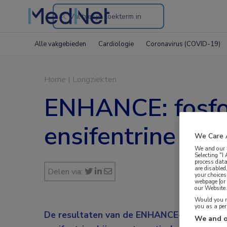
Search
through
Alle vakgebieden
Cardiologie
Coronavirus (COVID-19)
the
website
Home
|
Longziekten
ENHANCE: fosfo
ensifentrine bi
We Care 
We and our
Selecting "I
process data
are disabled
Delen via:
your choices
webpage [or 
our Website. 
Would you ra
you as a pe
De resultaten van de ENHANCE-studies onde
We and o