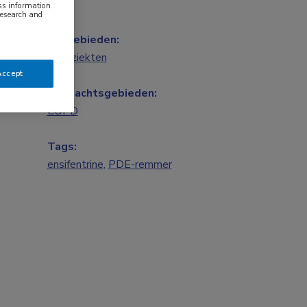
ess information
research and
Vakgebieden:
Longziekten
Accept
Aandachtsgebieden:
COPD
Tags:
ensifentrine
,
PDE-remmer