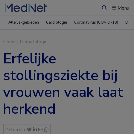
Menu
Zoeken
Alle vakgebieden
Cardiologie
Coronavirus (COVID-19)
Derm
Home
|
Hematologie
Erfelijke
stollingsziekte bij
vrouwen vaak laat
herkend
Delen via: