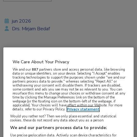
jun 2026
Drs. Mirjam Bedaf
Vakgebieden:
We Care About Your Privacy
Hematologie
We and our
887
partners store and access personal data, like browsing
data or unique identifiers, on your device. Selecting "I Accept" enables
tracking technologies to support the purposes shown under "we and our
Aandachtsgebieden:
partners process data to provide," whereas selecting "Reject All" or
withdrawing your consent will disable them. If trackers are disabled,
Benigne hematologie
some content and ads you see may not be as relevant to you. You can
resurface this menu to change your choices or withdraw consent at any
time by clicking the Manage Preferences link on the bottom of the
webpage [or the floating icon on the bottom-left of the webpage, if
applicable]. Your choices will have effect within our Website. For more
details, refer to our Privacy Policy.
Privacy statement
Hevige menstruaties kunnen een eerste signaal
Would you rather not? Then we only place essential and statistical
zijn van een erfelijke bloedingsstoornis, maar die
cookies, these do not record any data about you as a person
We and our partners process data to provide:
link wordt nog vaak gemist. Daardoor lopen
Use precise geolocation data. Actively scan device characteristics for