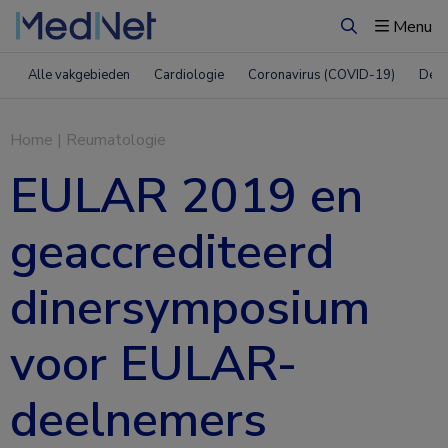
Menu
Zoeken
Alle vakgebieden
Cardiologie
Coronavirus (COVID-19)
Derm
Home
|
Reumatologie
EULAR 2019 en
geaccrediteerd
dinersymposium
voor EULAR-
deelnemers