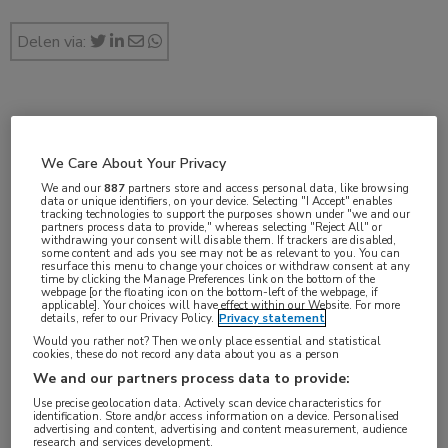
Delen via:
mei 2019
We Care About Your Privacy
We and our
887
partners store and access personal data, like browsing
data or unique identifiers, on your device. Selecting "I Accept" enables
Vakgebieden:
tracking technologies to support the purposes shown under "we and our
partners process data to provide," whereas selecting "Reject All" or
Reumatologie
withdrawing your consent will disable them. If trackers are disabled,
some content and ads you see may not be as relevant to you. You can
resurface this menu to change your choices or withdraw consent at any
time by clicking the Manage Preferences link on the bottom of the
Aandachtsgebieden:
webpage [or the floating icon on the bottom-left of the webpage, if
applicable]. Your choices will have effect within our Website. For more
Arthritis psoriatica
,
Artrose
,
Fibromyalgie
,
Jicht
,
Juveniele
details, refer to our Privacy Policy.
Privacy statement
idiopathische artritis
,
Osteoporose
,
Reumatoïde artritis
,
Would you rather not? Then we only place essential and statistical
cookies, these do not record any data about you as a person
Sclerodermie
,
Sjögren
,
Spondyloartritis
,
Systemische lupus
We and our partners process data to provide:
erythematodes
Use precise geolocation data. Actively scan device characteristics for
identification. Store and/or access information on a device. Personalised
advertising and content, advertising and content measurement, audience
Tags:
research and services development.