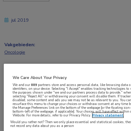
jul 2019
Vakgebieden:
Oncologie
Aandachtsgebieden:
Gynaecologische oncologie
We Care About Your Privacy
We and our
889
partners store and access personal data, like browsing data o
identifiers, on your device. Selecting "I Accept" enables tracking technologies to
Tags:
the purposes shown under "we and our partners process data to provide," whe
selecting "Reject All" or withdrawing your consent will disable them. If tracker
endometriumcarcinoom
,
lymfeklierdissectie
,
disabled, some content and ads you see may not be as relevant to you. You ca
resurface this menu to change your choices or withdraw consent at any time by
lymfekliermetastase
the Manage Preferences link on the bottom of the webpage [or the floating icon
bottom-left of the webpage, if applicable]. Your choices will have effect within 
Website. For more details, refer to our Privacy Policy.
Privacy statement
Bij welke patiënten met endometriumcarcinoom
Would you rather not? Then we only place essential and statistical cookies, the
not record any data about you as a person
is het zinvol om lymfklieren te verwijderen? Een