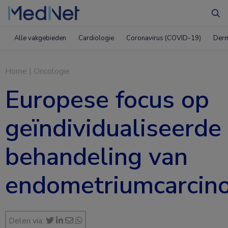
Zo
Alle vakgebieden
Cardiologie
Coronavirus (COVID-19)
Derm
Home
|
Oncologie
Europese focus op
geïndividualiseerde
behandeling van
endometriumcarcin
Delen via: