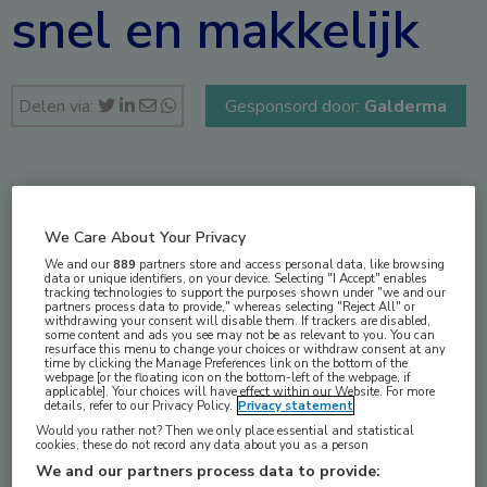
snel en makkelijk
Delen via:
Gesponsord door:
Galderma
jul 2025
We Care About Your Privacy
We and our
889
partners store and access personal data, like browsing
data or unique identifiers, on your device. Selecting "I Accept" enables
Vakgebieden:
tracking technologies to support the purposes shown under "we and our
partners process data to provide," whereas selecting "Reject All" or
Huisartsgeneeskunde
withdrawing your consent will disable them. If trackers are disabled,
some content and ads you see may not be as relevant to you. You can
resurface this menu to change your choices or withdraw consent at any
time by clicking the Manage Preferences link on the bottom of the
webpage [or the floating icon on the bottom-left of the webpage, if
applicable]. Your choices will have effect within our Website. For more
details, refer to our Privacy Policy.
Privacy statement
Tags:
Would you rather not? Then we only place essential and statistical
cookies, these do not record any data about you as a person
lichttherapie
We and our partners process data to provide: