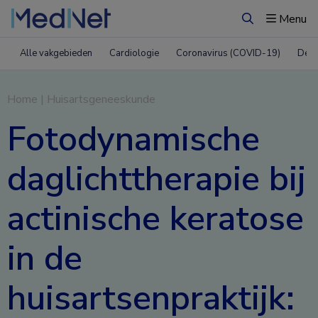
Menu
Zoeken
Alle vakgebieden
Cardiologie
Coronavirus (COVID-19)
Derm
Home
|
Huisartsgeneeskunde
Fotodynamische
daglichttherapie bij
actinische keratose
in de
huisartsenpraktijk: