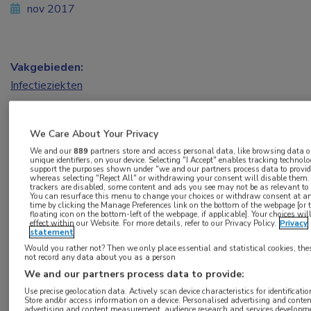
nov 2017
Vakgebieden:
Infectieziekten
Aandachtsgebieden:
We Care About Your Privacy
Bacteriële infecties
We and our
889
partners store and access personal data, like browsing data o
unique identifiers, on your device. Selecting "I Accept" enables tracking technolo
support the purposes shown under "we and our partners process data to provid
Tags:
whereas selecting "Reject All" or withdrawing your consent will disable them. 
trackers are disabled, some content and ads you see may not be as relevant to
Clostridioides difficile
You can resurface this menu to change your choices or withdraw consent at a
time by clicking the Manage Preferences link on the bottom of the webpage [or 
floating icon on the bottom-left of the webpage, if applicable]. Your choices wil
effect within our Website. For more details, refer to our Privacy Policy.
Privacy
statement
Would you rather not? Then we only place essential and statistical cookies, the
not record any data about you as a person
We and our partners process data to provide:
Log hier in om volledige
Use precise geolocation data. Actively scan device characteristics for identificatio
toegang te krijgen.
Store and/or access information on a device. Personalised advertising and conten
advertising and content measurement, audience research and services developm