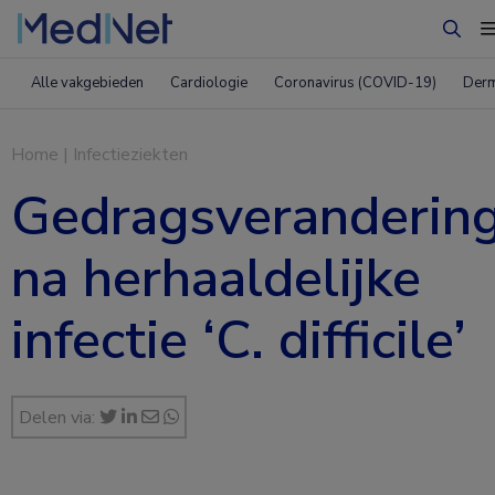
Zoek
Alle vakgebieden
Cardiologie
Coronavirus (COVID-19)
Derm
Home
|
Infectieziekten
Gedragsveranderin
na herhaaldelijke
infectie ‘C. difficile’
Delen via: