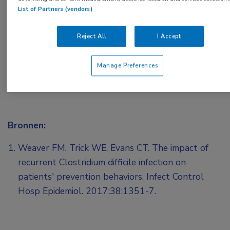
List of Partners (vendors)
of
Account maken
Login
Reject All
I Accept
Manage Preferences
Bronnen:
Weaver FM, Trick WE, Evans CT. The impact of
recurrent Clostridium difficile infection on
patients' prevention behaviors. Infect Control
Hosp Epidemiol. 2017;38:1351-7.