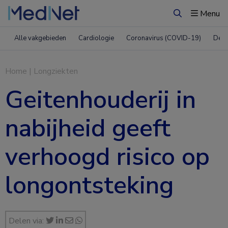
Menu
Zoeken
Alle vakgebieden
Cardiologie
Coronavirus (COVID-19)
Derm
Home
|
Longziekten
Geitenhouderij in
nabijheid geeft
verhoogd risico op
longontsteking
Delen via: