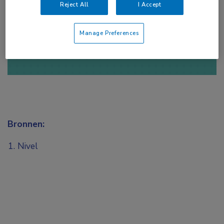
Reject All
I Accept
of
Account maken
Login
Manage Preferences
Bronnen:
Nivel