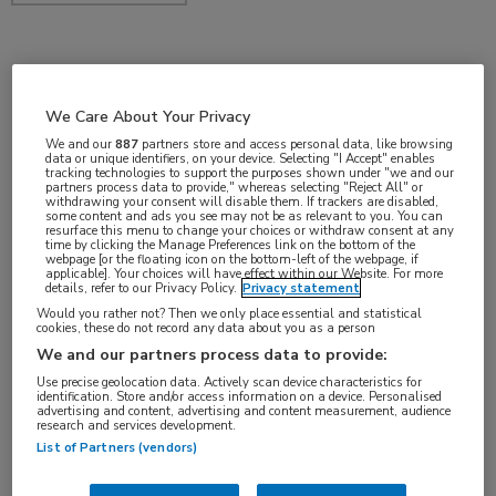
okt 2018
We Care About Your Privacy
We and our
887
partners store and access personal data, like browsing
data or unique identifiers, on your device. Selecting "I Accept" enables
Vakgebieden:
tracking technologies to support the purposes shown under "we and our
partners process data to provide," whereas selecting "Reject All" or
Longziekten
withdrawing your consent will disable them. If trackers are disabled,
some content and ads you see may not be as relevant to you. You can
resurface this menu to change your choices or withdraw consent at any
time by clicking the Manage Preferences link on the bottom of the
Aandachtsgebieden:
webpage [or the floating icon on the bottom-left of the webpage, if
applicable]. Your choices will have effect within our Website. For more
Pneumonie
details, refer to our Privacy Policy.
Privacy statement
Would you rather not? Then we only place essential and statistical
cookies, these do not record any data about you as a person
We and our partners process data to provide:
Use precise geolocation data. Actively scan device characteristics for
identification. Store and/or access information on a device. Personalised
advertising and content, advertising and content measurement, audience
research and services development.
Log hier in om volledige
List of Partners (vendors)
toegang te krijgen.