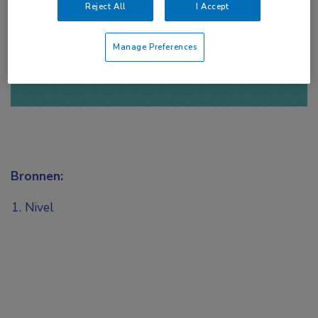
Reject All
I Accept
of
Account maken
Login
Manage Preferences
Bronnen:
Nivel