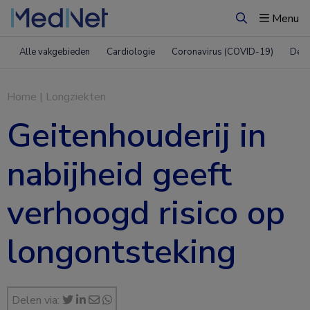
Menu
Zoeken
Alle vakgebieden
Cardiologie
Coronavirus (COVID-19)
Derm
Home
|
Longziekten
Geitenhouderij in
nabijheid geeft
verhoogd risico op
longontsteking
Delen via: