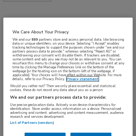
okt 2018
We Care About Your Privacy
We and our
889
partners store and access personal data, like browsing
data or unique identifiers, on your device. Selecting "I Accept" enables
Vakgebieden:
tracking technologies to support the purposes shown under "we and our
partners process data to provide," whereas selecting "Reject All" or
Longziekten
withdrawing your consent will disable them. If trackers are disabled,
some content and ads you see may not be as relevant to you. You can
resurface this menu to change your choices or withdraw consent at any
time by clicking the Manage Preferences link on the bottom of the
Aandachtsgebieden:
webpage [or the floating icon on the bottom-left of the webpage, if
applicable]. Your choices will have effect within our Website. For more
Pneumonie
details, refer to our Privacy Policy.
Privacy statement
Would you rather not? Then we only place essential and statistical
cookies, these do not record any data about you as a person
We and our partners process data to provide:
Use precise geolocation data. Actively scan device characteristics for
identification. Store and/or access information on a device. Personalised
advertising and content, advertising and content measurement, audience
research and services development.
Log hier in om volledige
List of Partners (vendors)
toegang te krijgen.