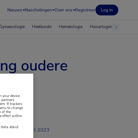
Nieuws
Nascholingen
Over ons
Registreer
Log in
Gynaecologie
Heelkunde
Hematologie
Huisartsgeneeskunde
ing oudere
n your device.
 partners
em. If trackers
 menu to change
 of the
e effect within
y data about
okt 2023