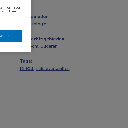
ess information
research and
Vakgebieden:
Hematologie
Accept
Aandachtsgebieden:
Lymfoom
,
Ouderen
Tags:
DLBCL
,
sekseverschillen