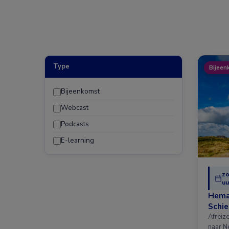
Type
Bijeen
Bijeenkomst
Webcast
Podcasts
E-learning
zo
uu
Hema
Schi
Afreiz
naar N