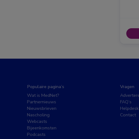
Populaire pagina’s
Vragen
Wat is MedNet?
Adverter
Partnernieuws
FAQ’s
Nieuwsbrieven
Helpdesk
Nascholing
Contact
Webcasts
Bijeenkomsten
Podcasts