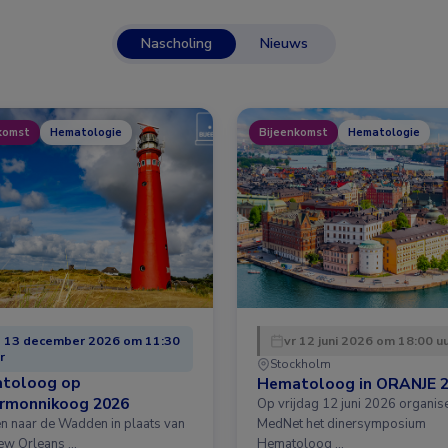
Nascholing
Nieuws
komst
Hematologie
Bijeenkomst
Hematologie
 13 december 2026 om 11:30
vr 12 juni 2026 om 18:00 u
r
Stockholm
toloog op
Hematoloog in ORANJE 
ermonnikoog 2026
Op vrijdag 12 juni 2026 organis
en naar de Wadden in plaats van
MedNet het dinersymposium
ew Orleans …
Hematoloog …