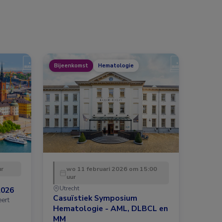
Bijeenkomst
Hematologie
ur
wo 11 februari 2026 om 15:00
uur
Utrecht
2026
Casuïstiek Symposium
eert
Hematologie - AML, DLBCL en
MM