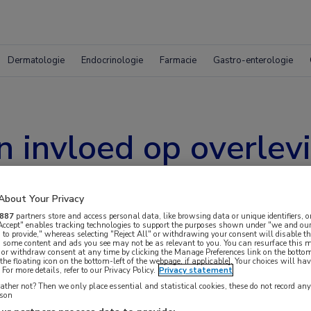
Dermatologie
Endocrinologie
Farmacie
Gastro-enterologie
n invloed op overlev
About Your Privacy
887
partners store and access personal data, like browsing data or unique identifiers, o
 Accept" enables tracking technologies to support the purposes shown under "we and our
 to provide," whereas selecting "Reject All" or withdrawing your consent will disable th
, some content and ads you see may not be as relevant to you. You can resurface this
 or withdraw consent at any time by clicking the Manage Preferences link on the bottom
the floating icon on the bottom-left of the webpage, if applicable]. Your choices will hav
For more details, refer to our Privacy Policy.
Privacy statement
ther not? Then we only place essential and statistical cookies, these do not record an
derlandse ziekenhuizen blijkt dat geslacht niet
rson