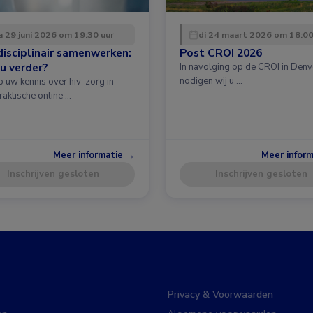
 29 juni 2026 om 19:30 uur
di 24 maart 2026 om 18:00
disciplinair samenwerken:
Post CROI 2026
u verder?
In navolging op de CROI in Denv
nodigen wij u …
p uw kennis over hiv-zorg in
raktische online …
Meer informatie →
Meer infor
Inschrijven gesloten
Inschrijven gesloten
Privacy & Voorwaarden