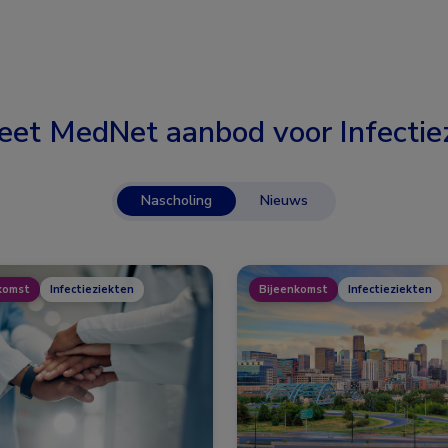
eet MedNet aanbod voor
Infectie
Nascholing
Nieuws
komst
Infectieziekten
Bijeenkomst
Infectieziekten