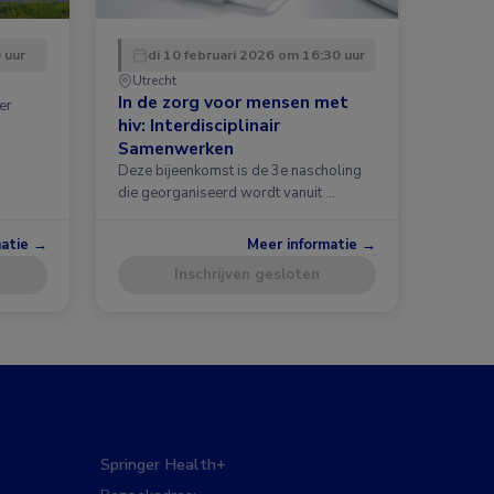
 uur
di 10 februari 2026 om 16:30 uur
Utrecht
In de zorg voor mensen met
er
hiv: Interdisciplinair
Samenwerken
Deze bijeenkomst is de 3e nascholing
die georganiseerd wordt vanuit …
matie →
Meer informatie →
Inschrijven gesloten
Springer Health+