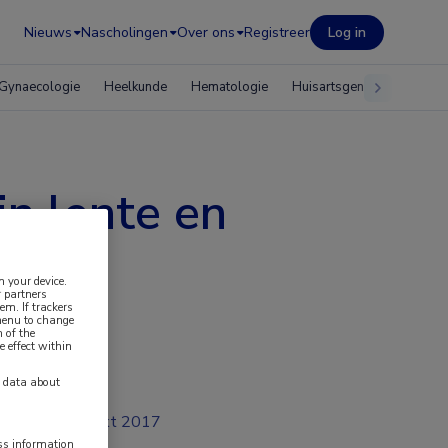
Nieuws
Nascholingen
Over ons
Registreer
Log in
Gynaecologie
Heelkunde
Hematologie
Huisartsgeneeskunde
in lente en
n your device.
 partners
em. If trackers
 menu to change
 of the
e effect within
y data about
okt 2017
ess information