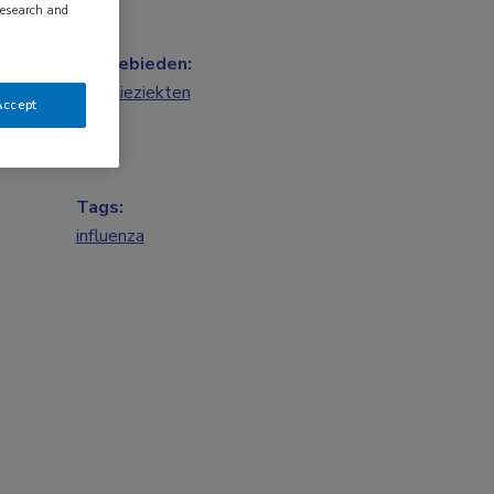
research and
Vakgebieden:
Infectieziekten
Accept
Tags:
influenza