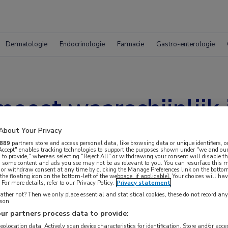
Dermatologie
Endocrinologie
Farmacie
Gastro-enterologie
est waarschijnlijk 
About Your Privacy
889
partners store and access personal data, like browsing data or unique identifiers, o
 Accept" enables tracking technologies to support the purposes shown under "we and our
 to provide," whereas selecting "Reject All" or withdrawing your consent will disable th
, some content and ads you see may not be as relevant to you. You can resurface this
 or withdraw consent at any time by clicking the Manage Preferences link on the bottom
the floating icon on the bottom-left of the webpage, if applicable]. Your choices will hav
For more details, refer to our Privacy Policy.
Privacy statement
ther not? Then we only place essential and statistical cookies, these do not record an
rson
ur partners process data to provide:
geolocation data. Actively scan device characteristics for identification. Store and/or acc