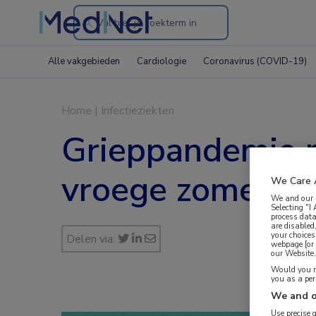
Search
through
Alle vakgebieden
Cardiologie
Coronavirus (COVID-19)
the
website
Home
|
Infectieziekten
Grieppandemie me
vroege zomer
We Care 
We and our
Selecting "I
process data
are disabled
your choices
Delen via:
webpage [or 
our Website. 
Would you ra
you as a pe
We and o
Use precise 