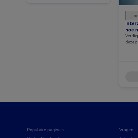
ma
Inter
hoe n
Verdie
deze p
Populaire pagina’s
Vragen