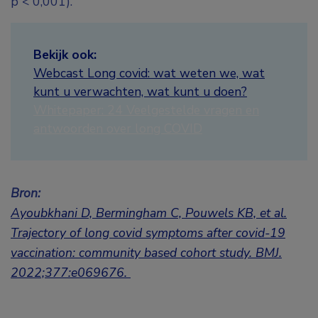
p < 0,001).
Bekijk ook:
Webcast Long covid: wat weten we, wat
kunt u verwachten, wat kunt u doen?
Whitepaper: 24 Veelgestelde vragen en
antwoorden over long COVID
Bron:
Ayoubkhani D, Bermingham C, Pouwels KB, et al.
Trajectory of long covid symptoms after covid-19
vaccination: community based cohort study. BMJ.
2022;377:e069676.