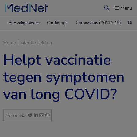
Menu
Zoeken
Alle vakgebieden
Cardiologie
Coronavirus (COVID-19)
Derm
Home
|
Infectieziekten
Helpt vaccinatie
tegen symptomen
van long COVID?
Delen via: