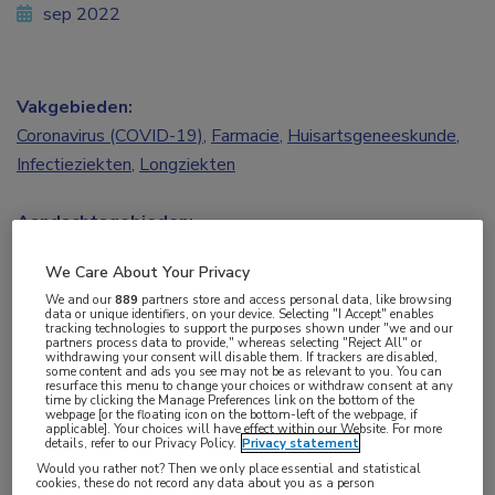
sep 2022
Vakgebieden:
Coronavirus (COVID-19)
,
Farmacie
,
Huisartsgeneeskunde
,
Infectieziekten
,
Longziekten
Aandachtsgebieden:
Vaccinatie
,
Virale infecties
We Care About Your Privacy
We and our
889
partners store and access personal data, like browsing
Tags:
data or unique identifiers, on your device. Selecting "I Accept" enables
tracking technologies to support the purposes shown under "we and our
coronavirus
,
COVID-19
,
long COVID
,
SARS-CoV-2
partners process data to provide," whereas selecting "Reject All" or
withdrawing your consent will disable them. If trackers are disabled,
some content and ads you see may not be as relevant to you. You can
resurface this menu to change your choices or withdraw consent at any
Het risico op symptomen van long COVID lijkt af
time by clicking the Manage Preferences link on the bottom of the
webpage [or the floating icon on the bottom-left of the webpage, if
te nemen na COVID-19-vaccinatie en er zijn
applicable]. Your choices will have effect within our Website. For more
details, refer to our Privacy Policy.
Privacy statement
aanwijzingen voor aanhoudende verbetering na
Would you rather not? Then we only place essential and statistical
cookies, these do not record any data about you as a person
een tweede dosis, ten minste gedurende de