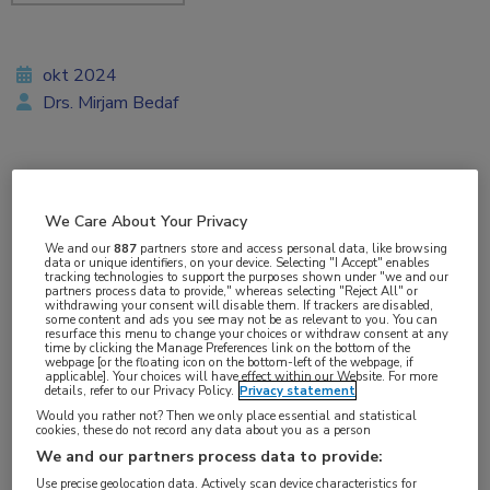
okt 2024
Drs. Mirjam Bedaf
Vakgebieden:
We Care About Your Privacy
Neurologie
We and our
887
partners store and access personal data, like browsing
data or unique identifiers, on your device. Selecting "I Accept" enables
tracking technologies to support the purposes shown under "we and our
Aandachtsgebieden:
partners process data to provide," whereas selecting "Reject All" or
withdrawing your consent will disable them. If trackers are disabled,
Dementie
,
Ouderen
some content and ads you see may not be as relevant to you. You can
resurface this menu to change your choices or withdraw consent at any
time by clicking the Manage Preferences link on the bottom of the
webpage [or the floating icon on the bottom-left of the webpage, if
Tags:
applicable]. Your choices will have effect within our Website. For more
details, refer to our Privacy Policy.
Privacy statement
benzodiazepine
,
delier
Would you rather not? Then we only place essential and statistical
cookies, these do not record any data about you as a person
Vanwege nieuw gepubliceerd wetenschappelijk
We and our partners process data to provide:
onderzoek en aangepaste regelgeving zijn 3
Use precise geolocation data. Actively scan device characteristics for