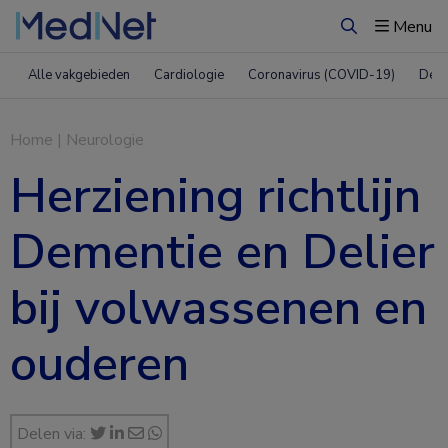
Menu
Zoeken
Alle vakgebieden
Cardiologie
Coronavirus (COVID-19)
Derm
Home
|
Neurologie
Herziening richtlijn
Dementie en Delier
bij volwassenen en
ouderen
Delen via: