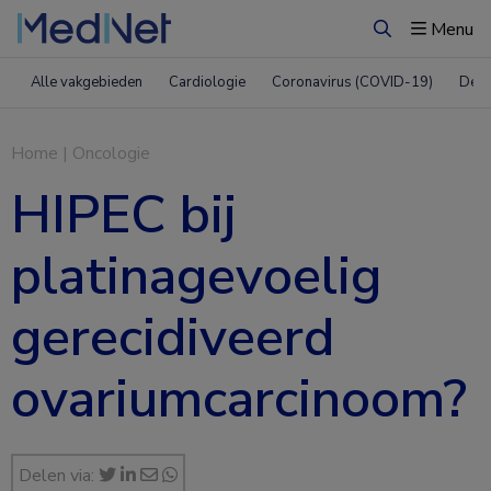
Menu
Zoeken
Alle vakgebieden
Cardiologie
Coronavirus (COVID-19)
Derm
Home
|
Oncologie
HIPEC bij
platinagevoelig
gerecidiveerd
ovariumcarcinoom?
Delen via: