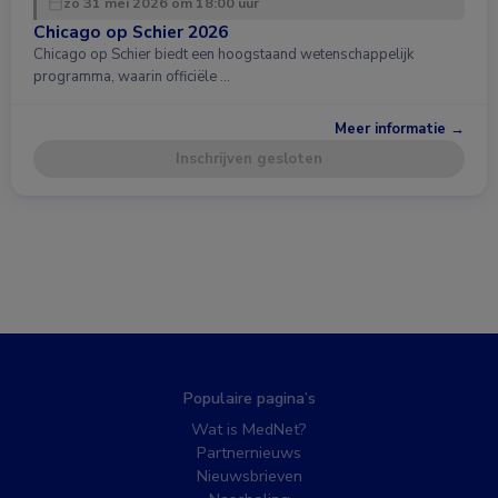
zo 31 mei 2026 om 18:00 uur
Chicago op Schier 2026
Chicago op Schier biedt een hoogstaand wetenschappelijk
programma, waarin officiële …
Meer informatie →
Inschrijven gesloten
Populaire pagina’s
Wat is MedNet?
Partnernieuws
Nieuwsbrieven