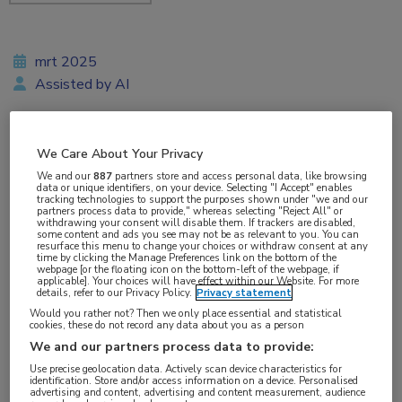
mrt 2025
Assisted by AI
We Care About Your Privacy
Vakgebieden:
We and our
887
partners store and access personal data, like browsing
Gynaecologie
,
Oncologie
data or unique identifiers, on your device. Selecting "I Accept" enables
tracking technologies to support the purposes shown under "we and our
partners process data to provide," whereas selecting "Reject All" or
withdrawing your consent will disable them. If trackers are disabled,
Aandachtsgebieden:
some content and ads you see may not be as relevant to you. You can
resurface this menu to change your choices or withdraw consent at any
Gynaecologische oncologie
time by clicking the Manage Preferences link on the bottom of the
webpage [or the floating icon on the bottom-left of the webpage, if
applicable]. Your choices will have effect within our Website. For more
details, refer to our Privacy Policy.
Privacy statement
Tags:
Would you rather not? Then we only place essential and statistical
cisplatine
,
HIPEC
,
ovariumcarcinoom
cookies, these do not record any data about you as a person
We and our partners process data to provide:
Use precise geolocation data. Actively scan device characteristics for
De toevoeging van hypertherme intraperitoneale
identification. Store and/or access information on a device. Personalised
advertising and content, advertising and content measurement, audience
chemotherapie (HIPEC) tijdens secundaire