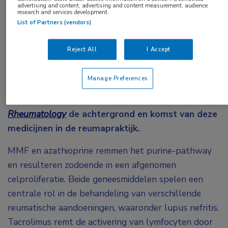
advertising and content, advertising and content measurement, audience
research and services development.
List of Partners (vendors)
Mycofenolaatmofetil (MMF), azathioprine en
tacrolimus hebben vanuit de behandeling van
Reject All
I Accept
solide orgaantransplantaties hun weg gevonden
richting de reumatologie. Onlangs beschreven dr.
Manage Preferences
Jasper Broen (Máxima MC) en prof. dr. Jaap van
Laar (UMC Utrecht) in
Nature Reviews
Rheumatology
de achtergrond en komst van deze
medicijnen in de reumapraktijk.
MMF en azathioprine remmen het purine-pathway
en resulteren zodoende in een afgenomen
celproliferatie. Beide geneesmiddelen spelen een
centrale rol in de behandeling van verschillende
reumatische aandoeningen, waaronder lupus nefritis.
Tacrolimus remt de activering van lymfocyten door