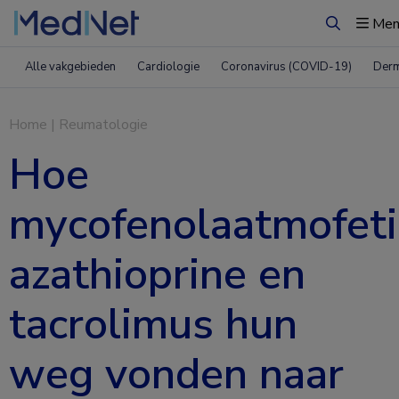
Men
Zoeken
Alle vakgebieden
Cardiologie
Coronavirus (COVID-19)
Derm
Home
|
Reumatologie
Hoe
mycofenolaatmofeti
azathioprine en
tacrolimus hun
weg vonden naar