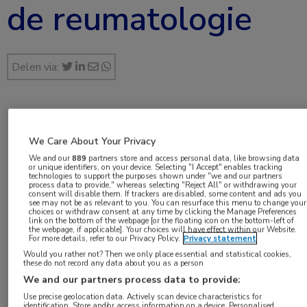
de reumatologie
Delen via:
feb 2020
We Care About Your Privacy
We and our
889
partners store and access personal data, like browsing data
or unique identifiers, on your device. Selecting "I Accept" enables tracking
technologies to support the purposes shown under "we and our partners
Vakgebieden:
process data to provide," whereas selecting "Reject All" or withdrawing your
consent will disable them. If trackers are disabled, some content and ads you
Reumatologie
see may not be as relevant to you. You can resurface this menu to change your
choices or withdraw consent at any time by clicking the Manage Preferences
link on the bottom of the webpage [or the floating icon on the bottom-left of
the webpage, if applicable]. Your choices will have effect within our Website.
Aandachtsgebieden:
For more details, refer to our Privacy Policy.
Privacy statement
ILD
,
Reumatoïde artritis
,
Sclerodermie
Would you rather not? Then we only place essential and statistical cookies,
these do not record any data about you as a person
We and our partners process data to provide:
Tags:
Use precise geolocation data. Actively scan device characteristics for
azathioprine
,
mycofenolaatmofetil
,
tacrolimus
identification. Store and/or access information on a device. Personalised