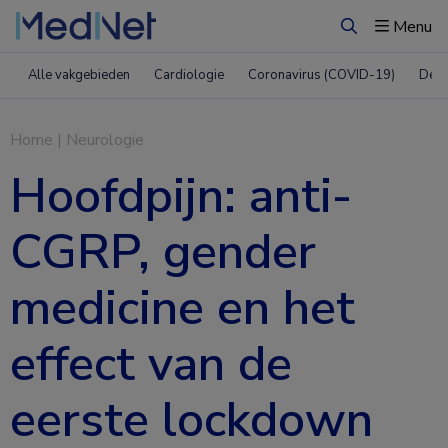
Menu
Zoeken
Alle vakgebieden
Cardiologie
Coronavirus (COVID-19)
Derm
Home
|
Neurologie
Hoofdpijn: anti-
CGRP, gender
medicine en het
effect van de
eerste lockdown