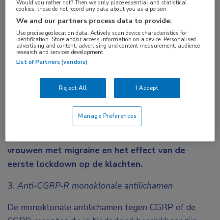
Would you rather not? Then we only place essential and statistical
cookies, these do not record any data about you as a person
Vier experts waagden zich dit jaar voor de
We and our partners process data to provide:
tweede keer aan een Neurologisch Jaaroverzicht.
Use precise geolocation data. Actively scan device characteristics for
Welke ontwikkelingen classificeerden zij als
identification. Store and/or access information on a device. Personalised
advertising and content, advertising and content measurement, audience
research and services development.
baanbrekend voor 2020? Prof. dr. Gisela
List of Partners (vendors)
Terwindt (LUMC) besprak in haar Top 3 van 2020
de plaatsbepaling van de monoklonale
Reject All
I Accept
antilichamen tegen CGRP(-R) bij chronische
migraine en de rol van medicatieovergebruik.
Manage Preferences
Daarnaast behandelde ze het verhoogde risico
op cerebro- en cardiovasculaire ziekten bij
vrouwen met migraine en het effect van de
eerste lockdown op de klachten.
3. Anti-CGRP-R monoklonale antilichamen
De monoklonale antilichamen tegen CGRP of de