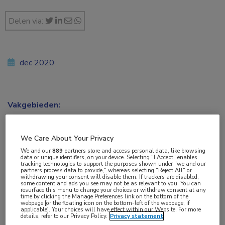
Delen via:
dec 2020
Vakgebieden:
Neurologie
We Care About Your Privacy
Aandachtsgebieden:
We and our
889
partners store and access personal data, like browsing
Hoofdpijn
data or unique identifiers, on your device. Selecting "I Accept" enables
tracking technologies to support the purposes shown under "we and our
partners process data to provide," whereas selecting "Reject All" or
withdrawing your consent will disable them. If trackers are disabled,
Tags:
some content and ads you see may not be as relevant to you. You can
resurface this menu to change your choices or withdraw consent at any
CGRP
,
chronische migraine
,
coronavirus
,
migraine
,
SARS-
time by clicking the Manage Preferences link on the bottom of the
webpage [or the floating icon on the bottom-left of the webpage, if
CoV-2
applicable]. Your choices will have effect within our Website. For more
details, refer to our Privacy Policy.
Privacy statement