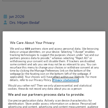
jun 2026
Drs. Mirjam Bedaf
Vakgebieden:
We Care About Your Privacy
Oncologie
We and our
889
partners store and access personal data, like browsing
data or unique identifiers, on your device. Selecting "I Accept" enables
tracking technologies to support the purposes shown under "we and our
partners process data to provide," whereas selecting "Reject All" or
Aandachtsgebieden:
withdrawing your consent will disable them. If trackers are disabled,
some content and ads you see may not be as relevant to you. You can
Radiotherapie
resurface this menu to change your choices or withdraw consent at any
time by clicking the Manage Preferences link on the bottom of the
webpage [or the floating icon on the bottom-left of the webpage, if
applicable]. Your choices will have effect within our Website. For more
details, refer to our Privacy Policy.
Privacy statement
Would you rather not? Then we only place essential and statistical
Een peiling van NFK en NVRO onder
cookies, these do not record any data about you as a person
kankerpatiënten geeft inzicht in hoe patiënten
We and our partners process data to provide:
Use precise geolocation data. Actively scan device characteristics for
bijwerkingen van radiotherapie ervaren. De
identification. Store and/or access information on a device. Personalised
advertising and content, advertising and content measurement, audience