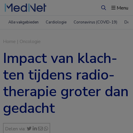
Menu
Zoeken
Alle vakgebieden
Cardiologie
Coronavirus (COVID-19)
Derm
Home
|
Oncologie
Impact van klach­
ten tij­dens radio­
the­ra­pie gro­ter dan
gedacht
Delen via: