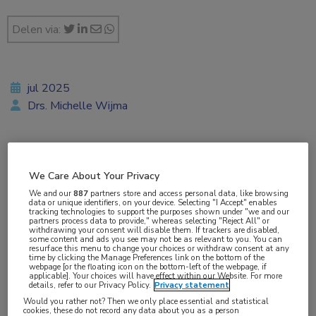
Delen via:
jul 2025
Drs. Michelle Wijma
Vakgebieden:
We Care About Your Privacy
Huisartsgeneeskunde
We and our
887
partners store and access personal data, like browsing
data or unique identifiers, on your device. Selecting "I Accept" enables
tracking technologies to support the purposes shown under "we and our
partners process data to provide," whereas selecting "Reject All" or
withdrawing your consent will disable them. If trackers are disabled,
some content and ads you see may not be as relevant to you. You can
resurface this menu to change your choices or withdraw consent at any
time by clicking the Manage Preferences link on the bottom of the
webpage [or the floating icon on the bottom-left of the webpage, if
applicable]. Your choices will have effect within our Website. For more
In april
werd bekend
dat 45.000 tot 194.000
details, refer to our Privacy Policy.
Privacy statement
mensen in Nederland geen huisarts hebben en
Would you rather not? Then we only place essential and statistical
cookies, these do not record any data about you as a person