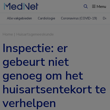
Menu
Zoeken
Alle vakgebieden
Cardiologie
Coronavirus (COVID-19)
Derm
Home
|
Huisartsgeneeskunde
Inspectie: er
gebeurt niet
genoeg om het
huisartsentekort te
verhelpen