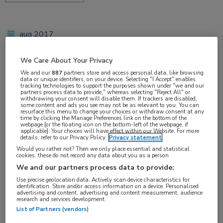
aug 2017
We Care About Your Privacy
We and our
887
partners store and access personal data, like browsing
Vakgebieden:
data or unique identifiers, on your device. Selecting "I Accept" enables
tracking technologies to support the purposes shown under "we and our
Longziekten
partners process data to provide," whereas selecting "Reject All" or
withdrawing your consent will disable them. If trackers are disabled,
some content and ads you see may not be as relevant to you. You can
resurface this menu to change your choices or withdraw consent at any
Aandachtsgebieden:
time by clicking the Manage Preferences link on the bottom of the
webpage [or the floating icon on the bottom-left of the webpage, if
Astma
applicable]. Your choices will have effect within our Website. For more
details, refer to our Privacy Policy.
Privacy statement
Would you rather not? Then we only place essential and statistical
Tags:
cookies, these do not record any data about you as a person
atopie
We and our partners process data to provide:
Use precise geolocation data. Actively scan device characteristics for
identification. Store and/or access information on a device. Personalised
advertising and content, advertising and content measurement, audience
research and services development.
List of Partners (vendors)