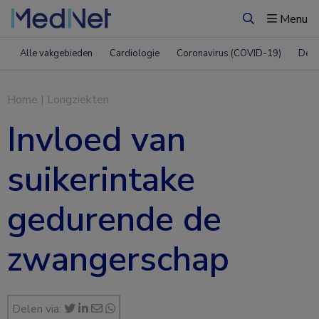
Menu
Zoeken
Alle vakgebieden
Cardiologie
Coronavirus (COVID-19)
Derm
Home
|
Longziekten
Invloed van
suikerintake
gedurende de
zwangerschap
Delen via: