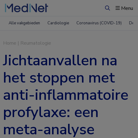
Menu
Zoeken
Alle vakgebieden
Cardiologie
Coronavirus (COVID-19)
Derm
Home
|
Reumatologie
Jichtaanvallen na
het stoppen met
anti-inflammatoire
profylaxe: een
meta-analyse