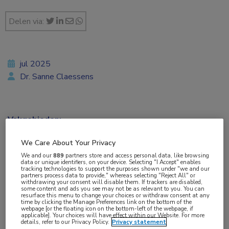
Delen via:
jul 2025
Dr. Sanne Claessens
Vakgebieden:
Reumatologie
We Care About Your Privacy
We and our
889
partners store and access personal data, like browsing
Aandachtsgebieden:
data or unique identifiers, on your device. Selecting "I Accept" enables
tracking technologies to support the purposes shown under "we and our
Jicht
partners process data to provide," whereas selecting "Reject All" or
withdrawing your consent will disable them. If trackers are disabled,
some content and ads you see may not be as relevant to you. You can
resurface this menu to change your choices or withdraw consent at any
Tags:
time by clicking the Manage Preferences link on the bottom of the
webpage [or the floating icon on the bottom-left of the webpage, if
allopurinol
,
benzbromaron
,
colchicine
,
febuxostat
,
NSAID
,
applicable]. Your choices will have effect within our Website. For more
details, refer to our Privacy Policy.
Privacy statement
urinezuur