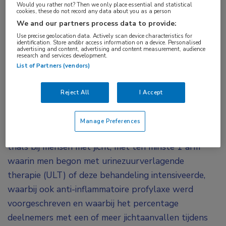
Would you rather not? Then we only place essential and statistical
cookies, these do not record any data about you as a person
We and our partners process data to provide:
Jichtaanvallen komen regelmatig voor na het
Use precise geolocation data. Actively scan device characteristics for
stoppen van anti-inflammatoire profylaxe,
identification. Store and/or access information on a device. Personalised
advertising and content, advertising and content measurement, audience
hoewel de aanvalsfrequentie na verloop van tijd
research and services development.
List of Partners (vendors)
terugkeert naar niveaus die worden gezien
tijdens profylaxe. Dat blijkt uit een meta-analyse
Reject All
I Accept
waarvan de resultaten zijn gepubliceerd in
Arthritis Care & Research
.
Manage Preferences
De onderzoekers zochten in PubMed naar klinische
trials bij mensen met jicht, met ten minste 1 arm
waarin men begon met urinezuurverlagende
therapie (ULT) of deze behandeling intensiveerde,
waarbij ook anti-inflammatoire profylaxe werd
voorgeschreven en waarbij het percentage
deelnemers met een of meer jichtaanvallen tijdens