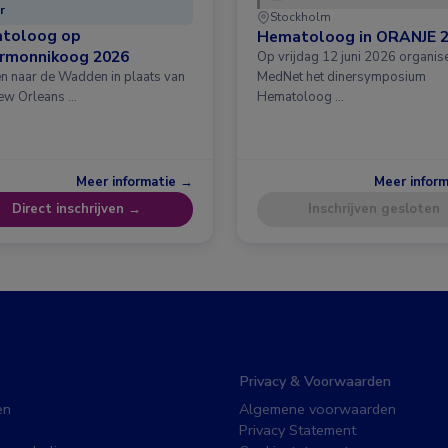
r
Stockholm
toloog op
Hematoloog in ORANJE 
ermonnikoog 2026
Op vrijdag 12 juni 2026 organis
en naar de Wadden in plaats van
MedNet het dinersymposium
ew Orleans …
Hematoloog …
Meer informatie →
Meer infor
Direct inschrijven →
Inschrijven gesloten
Privacy & Voorwaarden
en
Algemene voorwaarden
Privacy Statement