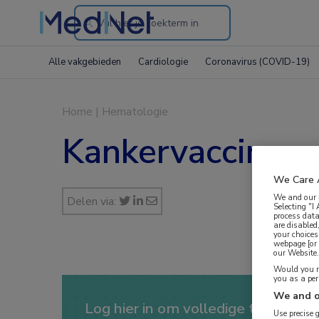
Search
through
Alle vakgebieden
Cardiologie
Coronavirus (COVID-19)
the
website
Home
|
Hematologie
Kankervaccin ve
We Care 
We and our
Delen via:
Selecting "I
process data
are disabled
your choices
webpage [or 
our Website. 
Would you ra
you as a pe
We and o
Log hier in om volledige toegang te
Use precise 