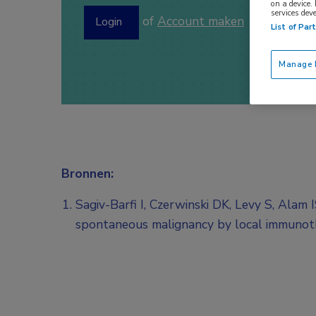
on a device.
services dev
of
Account maken
Login
List of Par
Manage P
Bronnen:
Sagiv-Barfi I, Czerwinski DK, Levy S, Alam 
spontaneous malignancy by local immunot