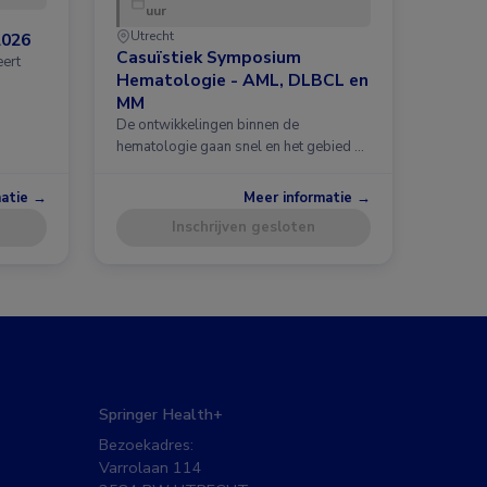
uur
Utrecht
2026
Casuïstiek Symposium
eert
Hematologie - AML, DLBCL en
MM
De ontwikkelingen binnen de
hematologie gaan snel en het gebied …
matie →
Meer informatie →
Inschrijven gesloten
Springer Health+
Bezoekadres:
Varrolaan 114