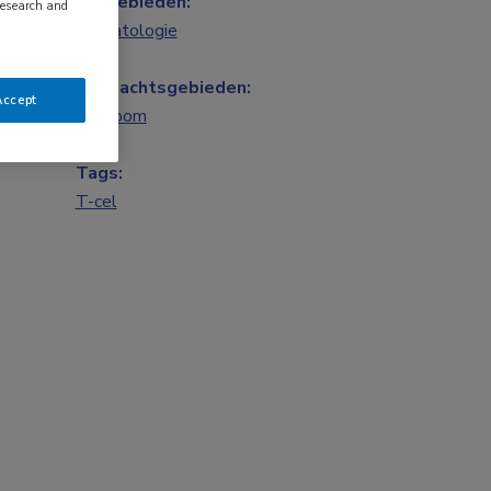
Vakgebieden:
research and
Hematologie
Aandachtsgebieden:
Accept
Lymfoom
Tags:
T-cel