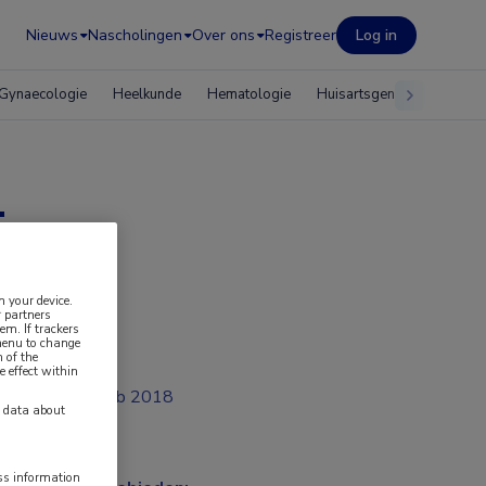
Nieuws
Nascholingen
Over ons
Registreer
Log in
Gynaecologie
Heelkunde
Hematologie
Huisartsgeneeskunde
is
n your device.
 partners
em. If trackers
 menu to change
 of the
e effect within
feb 2018
y data about
ess information