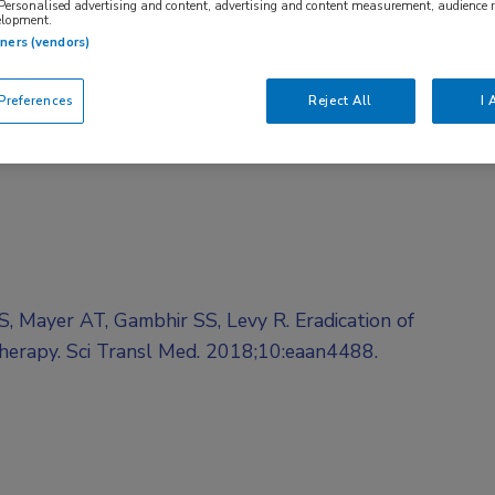
 Personalised advertising and content, advertising and content measurement, audience 
elopment.
tners (vendors)
references
Reject All
I 
IS, Mayer AT, Gambhir SS, Levy R. Eradication of
herapy. Sci Transl Med. 2018;10:eaan4488.