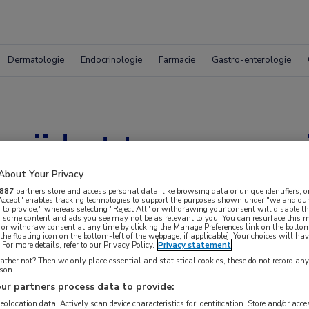
Dermatologie
Endocrinologie
Farmacie
Gastro-enterologie
rwijdert tumoren mu
About Your Privacy
887
partners store and access personal data, like browsing data or unique identifiers, o
 Accept" enables tracking technologies to support the purposes shown under "we and our
 to provide," whereas selecting "Reject All" or withdrawing your consent will disable th
, some content and ads you see may not be as relevant to you. You can resurface this
 or withdraw consent at any time by clicking the Manage Preferences link on the bottom
the floating icon on the bottom-left of the webpage, if applicable]. Your choices will hav
For more details, refer to our Privacy Policy.
Privacy statement
ther not? Then we only place essential and statistical cookies, these do not record an
rson
ur partners process data to provide:
 krijgen.
geolocation data. Actively scan device characteristics for identification. Store and/or acc