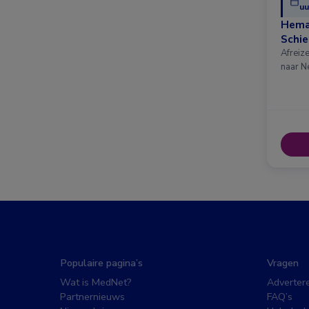
uu
Hema
Schi
Afreiz
naar N
Populaire pagina’s
Vragen
Wat is MedNet?
Adverter
Partnernieuws
FAQ’s