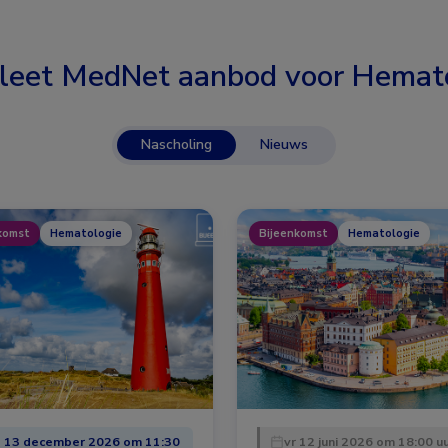
leet MedNet aanbod voor
Hemato
Nascholing
Nieuws
komst
Hematologie
Bijeenkomst
Hematologie
 13 december 2026 om 11:30
vr 12 juni 2026 om 18:00 u