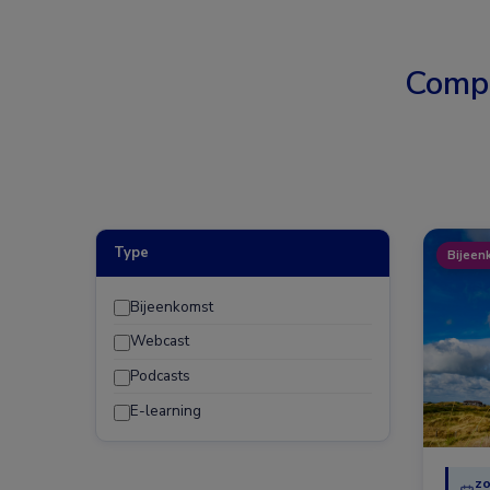
Comp
Type
Bijeen
Bijeenkomst
Webcast
Podcasts
E-learning
zo