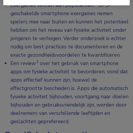
2
Exergames winnen aan populariteit.
GPS-
geschakelde smartphone exergames nemen
spelers mee naar buiten en kunnen het potentieel
hebben om het niveau van fysieke activiteit onder
jongeren te verhogen. Verder onderzoek is echter
nodig om best practices te documenteren en de
exacte gezondheidsvoordelen te kwantificeren.
3
Een review
over het gebruik van smartphone
apps om fysieke activiteit te bevorderen, vond dat
apps effectief kunnen zijn, hoewel de
effectgrootte bescheiden is. Apps die automatisch
fysieke activiteit bijhouden, voortgang naar doelen
bijhouden en gebruiksvriendelijk zijn, werden door
deelnemers van verschillende leeftijden en
geslachten geprefereerd.