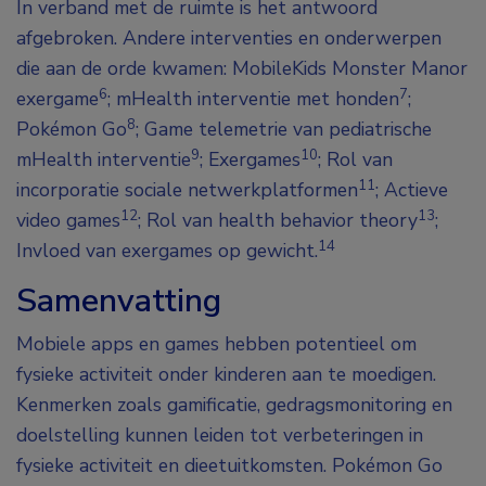
In verband met de ruimte is het antwoord
afgebroken. Andere interventies en onderwerpen
die aan de orde kwamen: MobileKids Monster Manor
6
7
exergame
; mHealth interventie met honden
;
8
Pokémon Go
; Game telemetrie van pediatrische
9
10
mHealth interventie
; Exergames
; Rol van
11
incorporatie sociale netwerkplatformen
; Actieve
12
13
video games
; Rol van health behavior theory
;
14
Invloed van exergames op gewicht.
Samenvatting
Mobiele apps en games hebben potentieel om
fysieke activiteit onder kinderen aan te moedigen.
Kenmerken zoals gamificatie, gedragsmonitoring en
doelstelling kunnen leiden tot verbeteringen in
fysieke activiteit en dieetuitkomsten. Pokémon Go