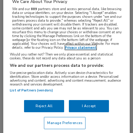
We Care About Your Privacy
baseert zijn antwoord op bronnen uit PubMed en
We and our
889
partners store and access personal data, like browsing
data or unique identifiers, on your device. Selecting "I Accept" enables
NICE Guidelines.
tracking technologies to support the purposes shown under "we and our
partners process data to provide," whereas selecting "Reject All" or
withdrawing your consent will disable them. If trackers are disabled,
Vraag aan EvidenceHunt: Welke apps of games zijn
some content and ads you see may not be as relevant to you. You can
resurface this menu to change your choices or withdraw consent at any
time by clicking the Manage Preferences link on the bottom of the
effectief om kinderen te stimuleren meer te
webpage [or the floating icon on the bottom-left of the webpage, if
applicable]. Your choices will have effect within our Website. For more
bewegen?
details, refer to our Privacy Policy.
Privacy statement
Would you rather not? Then we only place essential and statistical
Effectiviteit van mobiele apps
cookies, these do not record any data about you as a person
We and our partners process data to provide:
1
Een systematische review
beoordeelde de
Use precise geolocation data. Actively scan device characteristics for
identification. Store and/or access information on a device. Personalised
effectiviteit van mobiele apps gericht op het
advertising and content, advertising and content measurement, audience
research and services development.
voorkomen van obesitas bij kinderen door het
List of Partners (vendors)
bevorderen van gedragsveranderingen. De review
omvatte 13 studies en vond significante
Reject All
I Accept
verbeteringen in fysieke activiteit in 50% van de
studies, dieetuitkomsten in 83% van de studies en
Manage Preferences
BMI in 33% van de studies.