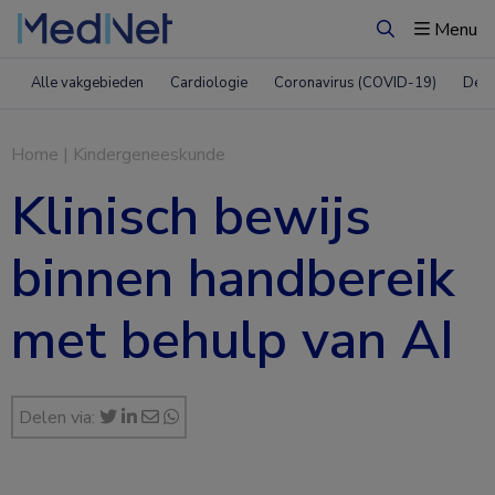
Menu
Zoeken
Alle vakgebieden
Cardiologie
Coronavirus (COVID-19)
Derm
Home
|
Kindergeneeskunde
Klinisch bewijs
binnen handbereik
met behulp van AI
Delen via: