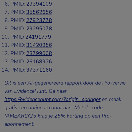
PMID:
29394109
PMID:
35562656
PMID:
27923778
PMID:
29295078
PMID
24191779
PMID:
31420956
PMID:
23799008
PMID:
26168926
PMID:
37371160
Dit is een AI-gegenereerd rapport door de Pro-versie
van EvidenceHunt. Ga naar
https://evidencehunt.com/?origin=springer
en maak
gratis een online account aan. Met
de code
IAMEARLY25 krijg je 25% korting op een Pro-
abonnement.