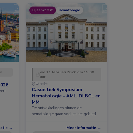
Bijeenkomst
Hematologie
ur
wo 11 februari 2026 om 15:00
uur
Utrecht
2026
Casuïstiek Symposium
eert
Hematologie - AML, DLBCL en
MM
De ontwikkelingen binnen de
hematologie gaan snel en het gebied …
matie →
Meer informatie →