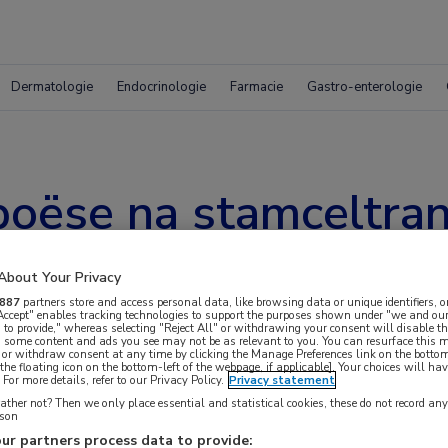
Dermatologie
Endocrinologie
Farmacie
Gastro-enterologie
oëse na stamceltrans
About Your Privacy
887
partners store and access personal data, like browsing data or unique identifiers, o
 Accept" enables tracking technologies to support the purposes shown under "we and our
 to provide," whereas selecting "Reject All" or withdrawing your consent will disable th
, some content and ads you see may not be as relevant to you. You can resurface this
 or withdraw consent at any time by clicking the Manage Preferences link on the bottom
the floating icon on the bottom-left of the webpage, if applicable]. Your choices will hav
For more details, refer to our Privacy Policy.
Privacy statement
ther not? Then we only place essential and statistical cookies, these do not record an
rson
steeds meer aandacht krijgt in de hematologie.
ur partners process data to provide: