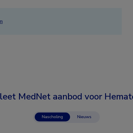
om
leet MedNet aanbod voor
Hemato
Nascholing
Nieuws