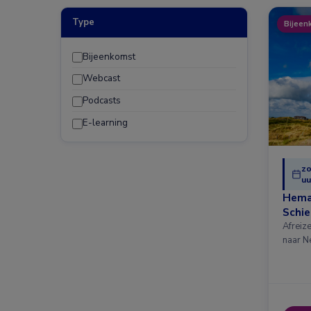
Type
Bijeen
Bijeenkomst
Webcast
Podcasts
E-learning
zo
uu
Hema
Schi
Afreiz
naar N