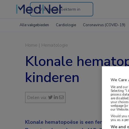
Search
through
Alle vakgebieden
Cardiologie
Coronavirus (COVID-19)
the
website
Home
|
Hematologie
Klonale hematop
kinderen
We Care 
We and our
Selecting "I
process data
Delen via:
are disabled
your choices
webpage [or 
our Website. 
Would you ra
you as a pe
Klonale hematopoëse is een fenomeen dat 
We and o