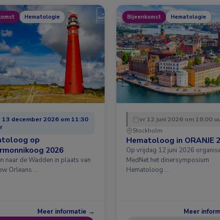
komst
Hematologie
Bijeenkomst
Hematologie
 13 december 2026 om 11:30
vr 12 juni 2026 om 18:00 u
r
Stockholm
toloog op
Hematoloog in ORANJE 
ermonnikoog 2026
Op vrijdag 12 juni 2026 organis
en naar de Wadden in plaats van
MedNet het dinersymposium
ew Orleans …
Hematoloog …
Meer informatie →
Meer infor