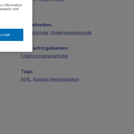
ess information
research and
Vakgebieden:
Hematologie
,
Kindergeneeskunde
Accept
Aandachtsgebieden:
Stamceltransplantatie
Tags:
AML
,
klonale hematopoese