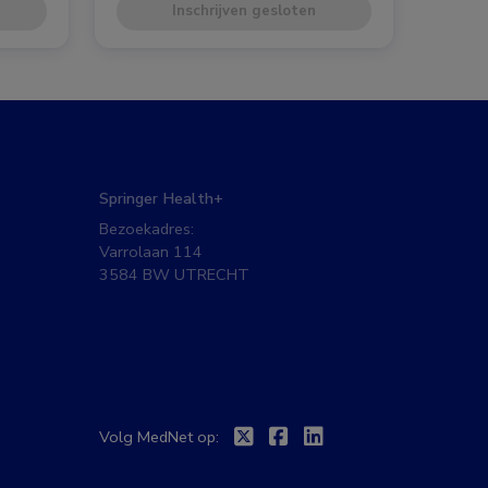
Inschrijven gesloten
Springer Health+
Bezoekadres:
Varrolaan 114
3584 BW UTRECHT
Twitter
Facebook
Linkedin
Volg MedNet op: