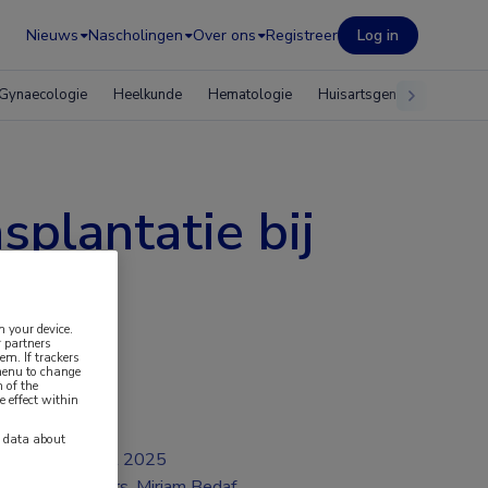
Nieuws
Nascholingen
Over ons
Registreer
Log in
Gynaecologie
Heelkunde
Hematologie
Huisartsgeneeskunde
plantatie bij
n your device.
 partners
em. If trackers
 menu to change
 of the
e effect within
y data about
jul 2025
Drs. Mirjam Bedaf