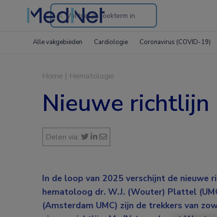
Search
through
Alle vakgebieden
Cardiologie
Coronavirus (COVID-19)
the
website
Home
|
Hematologie
Nieuwe richtlij
Delen via:
In
de loop van
2025 verschijnt de nieuwe ri
hematoloog dr. W.J. (Wouter) Plattel (UMC G
(Amsterdam UMC) zijn de trekkers van zo