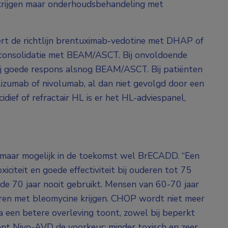
krijgen maar onderhoudsbehandeling met
ert de richtlijn brentuximab-vedotine met DHAP of
 consolidatie met BEAM/ASCT. Bij onvoldoende
j goede respons alsnog BEAM/ASCT. Bij patiënten
izumab of nivolumab, al dan niet gevolgd door een
idief of refractair HL is er het HL-adviespanel,
 maar mogelijk in de toekomst wel BrECADD. “Een
iteit en goede effectiviteit bij ouderen tot 75
 de 70 jaar nooit gebruikt. Mensen van 60-70 jaar
en met bleomycine krijgen. CHOP wordt niet meer
 een betere overleving toont, zowel bij beperkt
ient Nivo-AVD de voorkeur: minder toxisch en zeer