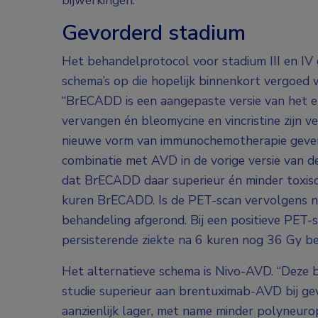
bijwerkingen.
Gevorderd stadium
Het behandelprotocol voor stadium III en IV
schema’s op die hopelijk binnenkort vergoed
“BrECADD is een aangepaste versie van het 
vervangen én bleomycine en vincristine zijn 
nieuwe vorm van immunochemotherapie geven we
combinatie met AVD in de vorige versie van de
dat BrECADD daar superieur én minder toxisc
kuren BrECADD. Is de PET-scan vervolgens n
behandeling afgerond. Bij een positieve PET
persisterende ziekte na 6 kuren nog 36 Gy bes
Het alternatieve schema is Nivo-AVD. “Deze 
studie superieur aan brentuximab-AVD bij gevo
aanzienlijk lager, met name minder polyneurop