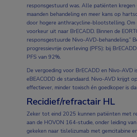
responsgestuurd was. Alle patiënten kregen
maanden behandeling en meer kans op harts
door hogere anthracycline-blootstelling. Om
voorkeur uit naar BrECADD. Binnen de EORTC
responsgestuurde Nivo-AVD-behandeling.” Be
progressievrije overleving (PFS): bij BrECAD
PFS van 92%.
De vergoeding voor BrECADD en Nivo-AVD is 
eBEACODD de standaard. Nivo-AVD krijgt op k
effectiever, minder toxisch én goedkoper is 
Recidief/refractair HL
Zeker tot eind 2025 kunnen patiënten met re
aan de HOVON 164-studie, onder leiding van
gekeken naar tislelizumab met gemcitabine en