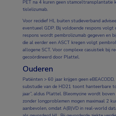
PET na 4 kuren geen stamceltransplantatie 
tislelizumab.
Voor recidief HL buiten studieverband advise
eventueel GDP. Bij voldoende respons volgt
respons wordt pembrolizumab gegeven en bi
die al eerder een ASCT kregen volgt pembrol
allogene SCT. Voor complexe casuïstiek bij rec
gecoördineerd door Plattel.
Ouderen
Patiënten > 60 jaar krijgen geen eBEACODD,
substudie van de HD21 toont hanteerbare toxic
jaar”, aldus Plattel. Bleomycine wordt boven
zonder longproblemen mogen maximaal 2 kur
aanbevolen, omdat A(B)VD in real-world data
als gevorderd HL. Bij gevorderde ziekte verd