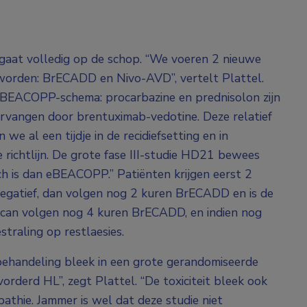
 gaat volledig op de schop. “We voeren 2 nieuwe
 worden: BrECADD en Nivo-AVD”, vertelt Plattel.
eBEACOPP-schema: procarbazine en prednisolon zijn
vervangen door brentuximab-vedotine. Deze relatief
 al een tijdje in de recidiefsetting en in
 richtlijn. De grote fase III-studie HD21 bewees
h is dan eBEACOPP.” Patiënten krijgen eerst 2
egatief, dan volgen nog 2 kuren BrECADD en is de
-scan volgen nog 4 kuren BrECADD, en indien nog
traling op restlaesies.
behandeling bleek in een grote gerandomiseerde
rderd HL”, zegt Plattel. “De toxiciteit bleek ook
athie. Jammer is wel dat deze studie niet