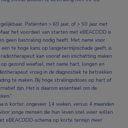
rgelijkbaar. Patiënten > 60 jaar, of > 50 jaar met
“Maar het voordeel van starten met eBEACODD is
en geen bestraling nodig heeft. Met name voor
 een te hoge kans op langetermijnschade geeft, is
e radiotherapeut kan vooraf een inschatting maken
is op gezond weefsel, met name hart, longen en
otherapeut vroeg in de diagnostiek te betrekken
ding te maken. Bij hoge stralingsdoses op hart of
atief zijn. Het is daarom essentieel om de
ken.”
is korter: ongeveer 14 weken, versus 4 maanden
 “Voor jonge mensen die hun leven snel weer willen
 het eBEACODD-schema op korte termijn meer