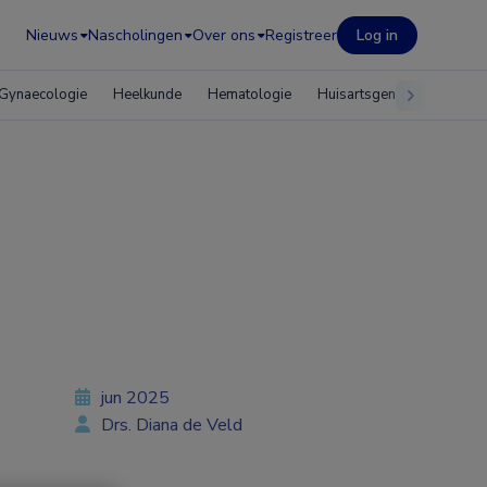
Nieuws
Nascholingen
Over ons
Registreer
Log in
Gynaecologie
Heelkunde
Hematologie
Huisartsgeneeskunde
jun 2025
Drs. Diana de Veld