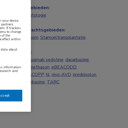
Vakgebieden:
Hematologie
n your device.
 partners
em. If trackers
Aandachtsgebieden:
 menu to change
 of the
Lymfoom
,
Stamceltransplantatie
e effect within
y data about
Tags:
brentuximab vedotine
,
dacarbazine
,
dexamethason
,
eBEACODD
,
ess information
research and
eBEACOPP
,
hl
,
nivo-AVD
,
prednisolon
,
procarbazine
,
TARC
Accept