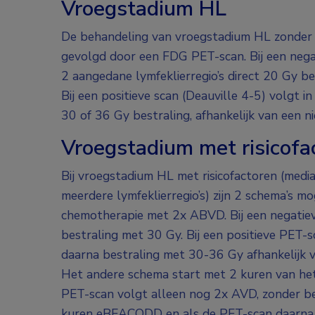
Vroegstadium HL
De behandeling van vroegstadium HL zonder ri
gevolgd door een FDG PET-scan. Bij een negat
2 aangedane lymfeklierregio’s direct 20 Gy bes
Bij een positieve scan (Deauville 4-5) volg
30 of 36 Gy bestraling, afhankelijk van een 
Vroegstadium met risicofa
Bij vroegstadium HL met risicofactoren (media
meerdere lymfeklierregio’s) zijn 2 schema’s m
chemotherapie met 2x ABVD. Bij een negatie
bestraling met 30 Gy. Bij een positieve PET
daarna bestraling met 30-36 Gy afhankelijk va
Het andere schema start met 2 kuren van het
PET-scan volgt alleen nog 2x AVD, zonder bes
kuren eBEACODD en als de PET-scan daarna no