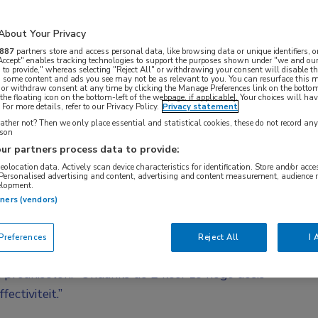
attel. “Sinds de vorige richtlijn uit 2019 zijn er,
ngrijke veranderingen in risicoclassificatie,
About Your Privacy
p.”
887
partners store and access personal data, like browsing data or unique identifiers, o
 Accept" enables tracking technologies to support the purposes shown under "we and our
 to provide," whereas selecting "Reject All" or withdrawing your consent will disable th
ficaties voor vroegstadium HL: die van de EORTC en
, some content and ads you see may not be as relevant to you. You can resurface this
 or withdraw consent at any time by clicking the Manage Preferences link on the bottom
SG). “Deze zijn nu samengevoegd tot 1 werkbare
the floating icon on the bottom-left of the webpage, if applicable]. Your choices will hav
For more details, refer to our Privacy Policy.
Privacy statement
jk gebleven, maar het is eenvoudiger om te bepalen of
ther not? Then we only place essential and statistical cookies, these do not record an
 risico valt.”
rson
ur partners process data to provide:
EACOPP
geolocation data. Actively scan device characteristics for identification. Store and/or acc
 Personalised advertising and content, advertising and content measurement, audience 
elopment.
 alle behandelschema’s is vervangen door
tners (vendors)
dacarbazine, en prednisolon door dexamethason”,
r de vruchtbaarheid en stamcellen en verhoogt het
references
Reject All
I 
emie.” Dexamethason is minder belastend: het wordt
 prednisolon. “Ondanks de 2 keer zo hoge dosis
ectiviteit.”