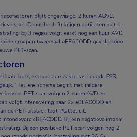
sicofactoren blijft ongewijzigd: 2 kuren ABVD,
ieve scan (Deauville 1-3) krijgen patiënten met 1-
traling; bij 3 regio’s volgt eerst nog een kuur AVD.
t in beide groepen tweemaal eBEACODD, gevolgd door
nieuwe PET-scan.
ctoren
stinale bulk, extranodale ziekte, verhoogde ESR,
ogelijk. “Het ene schema begint met mildere
ve interim-PET-scan volgen 2 kuren AVD en
-scan volgt intensivering naar 2x eBEACODD en
n de PET-uitslag”, legt Plattel uit.
 intensievere eBEACODD. Bij een negatieve interim-
traling. Bij een positieve PET-scan volgen nog 2
g steeds positief is, bestraling met 36 Gy.