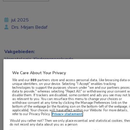
jul 2025
Drs. Mirjam Bedaf
Vakgebieden:
Hematologie
,
Kindergeneeskunde
We Care About Your Privacy
Aandachtsgebieden:
We and our
889
partners store and access personal data, like browsing data o
Stamceltransplantatie
unique identifiers, on your device. Selecting "I Accept" enables tracking
technologies to support the purposes shown under "we and our partners proces
data to provide," whereas selecting "Reject All" or withdrawing your consent w
disable them. If trackers are disabled, some content and ads you see may not 
Tags:
as relevant to you. You can resurface this menu to change your choices or
withdraw consent at any time by clicking the Manage Preferences link on the
AML
,
klonale hematopoese
bottom of the webpage [or the floating icon on the bottom-left of the webpage, i
applicable]. Your choices will have effect within our Website. For more details,
refer to our Privacy Policy.
Privacy statement
Klonale hematopoëse is een fenomeen dat
Would you rather not? Then we only place essential and statistical cookies, the
do not record any data about you as a person
steeds meer aandacht krijgt in de hematologie.