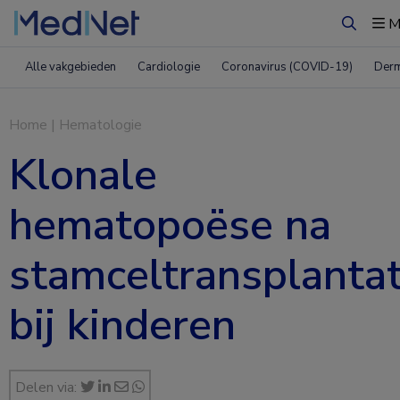
M
Zoeken
Alle vakgebieden
Cardiologie
Coronavirus (COVID-19)
Derm
Home
|
Hematologie
Klonale
hematopoëse na
stamceltransplantat
bij kinderen
Delen via: