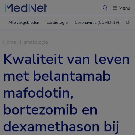
Menu
Zoeken
Alle vakgebieden
Cardiologie
Coronavirus (COVID-19)
Derm
Home
|
Hematologie
Kwaliteit van leven
met belantamab
mafodotin,
bortezomib en
dexamethason bij