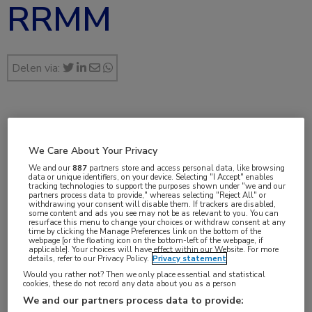
RRMM
Delen via:
aug 2025
Dr. Sanne Claessens
We Care About Your Privacy
We and our
887
partners store and access personal data, like browsing
data or unique identifiers, on your device. Selecting "I Accept" enables
tracking technologies to support the purposes shown under "we and our
partners process data to provide," whereas selecting "Reject All" or
Vakgebieden:
withdrawing your consent will disable them. If trackers are disabled,
some content and ads you see may not be as relevant to you. You can
Hematologie
resurface this menu to change your choices or withdraw consent at any
time by clicking the Manage Preferences link on the bottom of the
webpage [or the floating icon on the bottom-left of the webpage, if
applicable]. Your choices will have effect within our Website. For more
Aandachtsgebieden:
details, refer to our Privacy Policy.
Privacy statement
MM
Would you rather not? Then we only place essential and statistical
cookies, these do not record any data about you as a person
We and our partners process data to provide:
Tags: