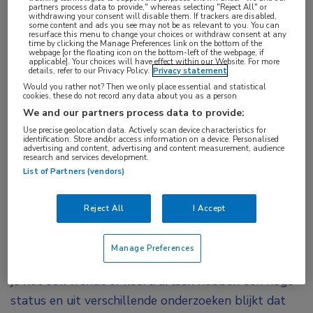
mini-enquête van MedNet over seksualiteit en
partners process data to provide," whereas selecting "Reject All" or
withdrawing your consent will disable them. If trackers are disabled,
intimiteit in de medische praktijk.
some content and ads you see may not be as relevant to you. You can
resurface this menu to change your choices or withdraw consent at any
time by clicking the Manage Preferences link on the bottom of the
De enquête werd gehouden naar aanleiding van het
webpage [or the floating icon on the bottom-left of the webpage, if
applicable]. Your choices will have effect within our Website. For more
details, refer to our Privacy Policy.
Privacy statement
MedNet Congres Seksualiteit en intimiteit in de
Would you rather not? Then we only place essential and statistical
medische praktijk dat vrijdag werd gehouden in
cookies, these do not record any data about you as a person
Nijkerk. Er deden ruim 250 artsen mee aan het
We and our partners process data to provide:
Use precise geolocation data. Actively scan device characteristics for
onderzoek.
identification. Store and/or access information on a device. Personalised
advertising and content, advertising and content measurement, audience
research and services development.
De uitkomst is niet vreemd, stelt Nina Bouw van
List of Partners (vendors)
relatiebemiddelingsbureau Medmatch. “Veel
patiënten hebben een beeld van een arts, zoals het
Reject All
I Accept
wordt geschetst in tv-programma, verhalen en films.
Daarin worden artsen afgespiegeld als sterke, goed
Manage Preferences
uitziende, slimme en ietwat arrogante mensen. Hoe
je het ook wendt of keert: artsen hebben een hoge
status en uit verschillende onderzoeken blijkt dat