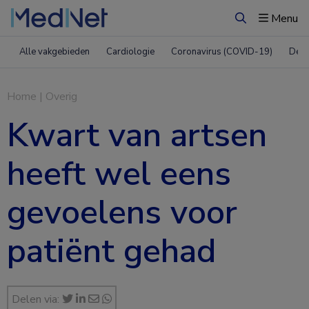
Menu
Zoeken
Alle vakgebieden
Cardiologie
Coronavirus (COVID-19)
Derm
Home
|
Overig
Kwart van artsen
heeft wel eens
gevoelens voor
patiënt gehad
Delen via: