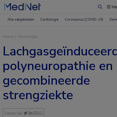
Me
Zoeken
Alle vakgebieden
Cardiologie
Coronavirus (COVID-19)
Derm
Home
|
Neurologie
Lachgasgeïnduceer
polyneuropathie en
gecombineerde
strengziekte
Delen via: