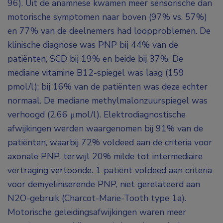
96). Uit de anamnese kwamen meer sensorische dan
motorische symptomen naar boven (97% vs. 57%)
en 77% van de deelnemers had loopproblemen. De
klinische diagnose was PNP bij 44% van de
patiënten, SCD bij 19% en beide bij 37%. De
mediane vitamine B
12
-spiegel was laag (159
pmol/l); bij 16% van de patiënten was deze echter
normaal. De mediane methylmalonzuurspiegel was
verhoogd (2,66 μmol/l). Elektrodiagnostische
afwijkingen werden waargenomen bij 91% van de
patiënten, waarbij 72% voldeed aan de criteria voor
axonale PNP, terwijl 20% milde tot intermediaire
vertraging vertoonde. 1 patiënt voldeed aan criteria
voor demyeliniserende PNP, niet gerelateerd aan
N
2
O-gebruik (Charcot-Marie-Tooth type 1a).
Motorische geleidingsafwijkingen waren meer