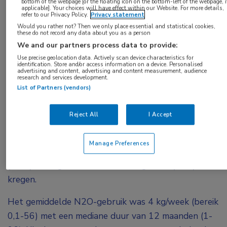
patiënten met N
2
O-geïnduceerde
bottom of the webpage [or the floating icon on the bottom-left of the webpage, i
applicable]. Your choices will have effect within our Website. For more details,
polyneuropathie en/of myelopathie.
refer to our Privacy Policy.
Privacy statement
Would you rather not? Then we only place essential and statistical cookies,
these do not record any data about you as a person
Lachgasgeïnduceerde neurologische symptomen
We and our partners process data to provide:
komen steeds vaker voor. Het doel van dit
Use precise geolocation data. Actively scan device characteristics for
retrospectieve onderzoek was om de klinische en
identification. Store and/or access information on a device. Personalised
advertising and content, advertising and content measurement, audience
research and services development.
diagnostische kenmerken te beoordelen met een
List of Partners (vendors)
focus op elektrodiagnostisch onderzoek. Er werden
gegevens geïncludeerd van 70 patiënten (mediane
Reject All
I Accept
leeftijd 22 jaar) die tussen november 2018 en
december 2021 het HagaZiekenhuis bezochten en
Manage Preferences
de diagnose N
2
O-geïnduceerde polyneuropathie
(PNP) en/of gecombineerde strengziekte (SCD)
kregen.
Het gemiddelde N
2
O-gebruik was 4 kg/week (bereik
0,1-56) met een mediane duur van 12 maanden (1-