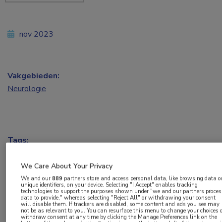
nov 2023
Vakgebieden:
Neurologie
Tags:
lachgas
,
myelopathie
,
polyneuropathie
,
vitamine B12
We Care About Your Privacy
We and our
889
partners store and access personal data, like browsing data o
Onderzoekers van het HagaZiekenhuis
unique identifiers, on your device. Selecting "I Accept" enables tracking
technologies to support the purposes shown under "we and our partners proces
beschrijven in
European Journal of Neurology
de
data to provide," whereas selecting "Reject All" or withdrawing your consent
will disable them. If trackers are disabled, some content and ads you see may
klinische en diagnostische kenmerken van 70
not be as relevant to you. You can resurface this menu to change your choices 
withdraw consent at any time by clicking the Manage Preferences link on the