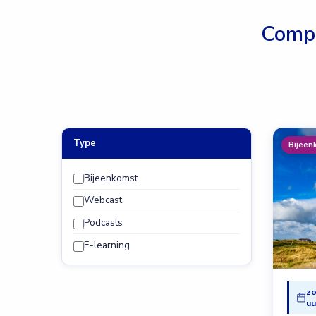
Comp
Type
Bijeen
Bijeenkomst
Webcast
Podcasts
E-learning
zo
uu