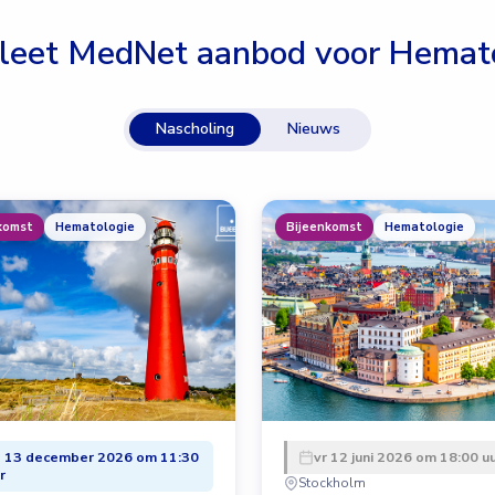
leet MedNet aanbod voor
Hemato
Nascholing
Nieuws
komst
Hematologie
Bijeenkomst
Hematologie
 13 december 2026 om 11:30
vr 12 juni 2026 om 18:00 u
r
Stockholm