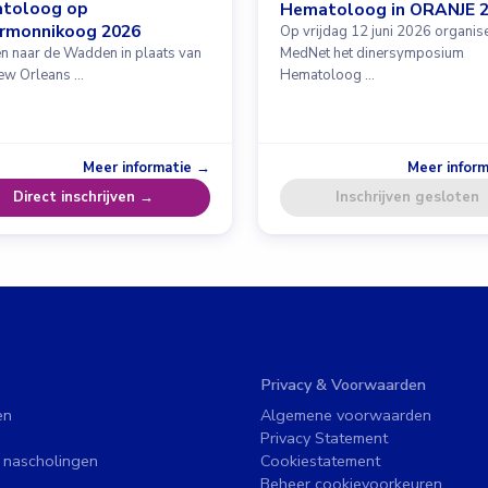
toloog op
Hematoloog in ORANJE 
ermonnikoog 2026
Op vrijdag 12 juni 2026 organis
en naar de Wadden in plaats van
MedNet het dinersymposium
ew Orleans …
Hematoloog …
Meer informatie →
Meer infor
Direct inschrijven →
Inschrijven gesloten
Privacy & Voorwaarden
en
Algemene voorwaarden
Privacy Statement
 nascholingen
Cookiestatement
Beheer cookievoorkeuren