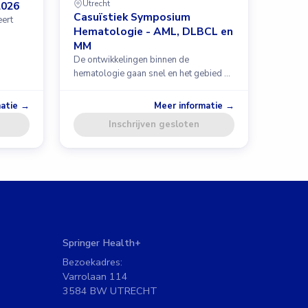
Utrecht
2026
Casuïstiek Symposium
eert
Hematologie - AML, DLBCL en
MM
De ontwikkelingen binnen de
hematologie gaan snel en het gebied …
matie →
Meer informatie →
Inschrijven gesloten
Springer Health+
Bezoekadres:
Varrolaan 114
3584 BW UTRECHT