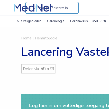
Search
through
Alle vakgebieden
Cardiologie
Coronavirus (COVID-19)
the
website
Home
|
Hematologie
Lancering Vaste
Delen via:
Log hier in om volledige toegang te