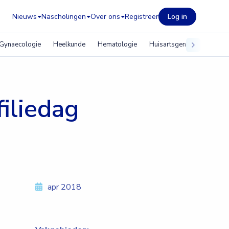
Nieuws
Nascholingen
Over ons
Registreer
Log in
Gynaecologie
Heelkunde
Hematologie
Huisartsgeneeskunde
iliedag
apr 2018