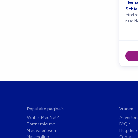
Hema
Schi
Afreiz
naar N
Populaire pagina’s
Vragen
Wat is MedNet?
Adverter
Partnernieuws
FAQ’s
Nieuwsbrieven
Helpdesk
Nascholing
Contact