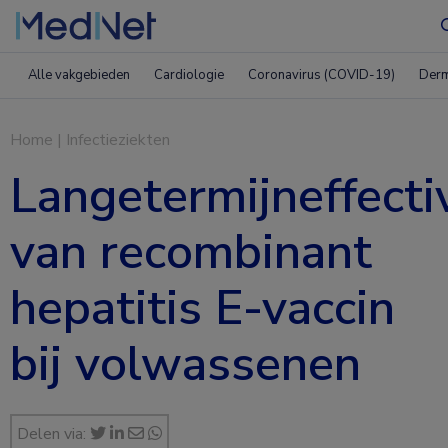
Alle vakgebieden
Cardiologie
Coronavirus (COVID-19)
Derm
Home
|
Infectieziekten
Langetermijneffectiv
van recombinant
hepatitis E-vaccin
bij volwassenen
Delen via: