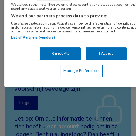
Would you rather not? Then we only place essential and statistical cookies, the
hepatitis E-vaccin tot 10 jaar bescherming biedt
record any data about you as a person
tegen hepatitis E. Vaccingeïnduceerde
We and our partners process data to provide:
Use precise geolocation data. Actively scan device characteristics for identificatio
antistoffen tegen het hepatitis E-virus houden
and/or access information on a device. Personalised advertising and content, ad
content measurement, audience research and services development.
minimaal 8,5 jaar aan.
List of Partners (vendors)
Reject All
I Accept
Meer informatie is alleen
toegankelijk voor
Manage Preferences
abonnees die
voorschrijfbevoegd zijn.
Login
Let op:
Om alle informatie te kunnen
zien heeft u
een account
nodig om in te
loggen. Bent u al ingelogd? Dan heeft u