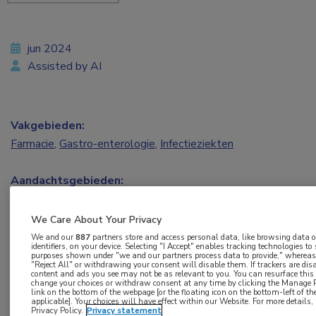
jun 2024
Assisted by AI
Vakgebieden:
Farmacie
,
Gastro-enterologie
,
Infectieziekten
Aandachtsgebieden:
Hepatitis
,
Vaccinatie
We Care About Your Privacy
Tags:
We and our
887
partners store and access personal data, like browsing data o
identifiers, on your device. Selecting "I Accept" enables tracking technologies to
hepatitis E
purposes shown under "we and our partners process data to provide," whereas 
"Reject All" or withdrawing your consent will disable them. If trackers are di
content and ads you see may not be as relevant to you. You can resurface thi
change your choices or withdraw consent at any time by clicking the Manage P
Onderzoekers uit China concluderen in
The Lancet
link on the bottom of the webpage [or the floating icon on the bottom-left of th
applicable]. Your choices will have effect within our Website. For more details, r
Privacy Policy.
Privacy statement
dat immunisatie met het daar beschikbare