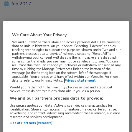
feb 2017
Vakgebieden:
We Care About Your Privacy
Hematologie
,
Longziekten
We and our
887
partners store and access personal data, like browsing
data or unique identifiers, on your device. Selecting "I Accept" enables
tracking technologies to support the purposes shown under "we and our
Aandachtsgebieden:
partners process data to provide," whereas selecting "Reject All" or
withdrawing your consent will disable them. If trackers are disabled,
Astma
some content and ads you see may not be as relevant to you. You can
resurface this menu to change your choices or withdraw consent at any
time by clicking the Manage Preferences link on the bottom of the
webpage [or the floating icon on the bottom-left of the webpage, if
Tags:
applicable]. Your choices will have effect within our Website. For more
details, refer to our Privacy Policy.
Privacy statement
longembolie
Would you rather not? Then we only place essential and statistical
cookies, these do not record any data about you as a person
Grootschalig Zweeds onderzoek bevestigt dat
We and our partners process data to provide:
Use precise geolocation data. Actively scan device characteristics for
astmapatiënten een verhoogd risico hebben op
identification. Store and/or access information on a device. Personalised
advertising and content, advertising and content measurement, audience
het ontwikkelen van een diep veneuze trombose
research and services development.
of longembolie.
List of Partners (vendors)