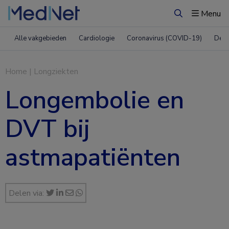
Menu
Zoeken
Alle vakgebieden
Cardiologie
Coronavirus (COVID-19)
Derm
Home
|
Longziekten
Longembolie en
DVT bij
astmapatiënten
Delen via: