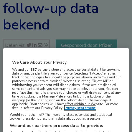
follow-up data
bekend
Delen via:
Gesponsord door:
Pfizer
We Care About Your Privacy
mei 2025
We and our
887
partners store and access personal data, like browsing
data or unique identifiers, on your device. Selecting "I Accept" enables
tracking technologies to support the purposes shown under "we and our
partners process data to provide," whereas selecting "Reject All" or
withdrawing your consent will disable them. If trackers are disabled,
some content and ads you see may not be as relevant to you. You can
resurface this menu to change your choices or withdraw consent at any
Vakgebieden:
time by clicking the Manage Preferences link on the bottom of the
webpage [or the floating icon on the bottom-left of the webpage, if
Longziekten
,
Oncologie
applicable]. Your choices will have effect within our Website. For more
details, refer to our Privacy Policy.
Privacy statement
Would you rather not? Then we only place essential and statistical
Aandachtsgebieden:
cookies, these do not record any data about you as a person
Longoncologie
We and our partners process data to provide: