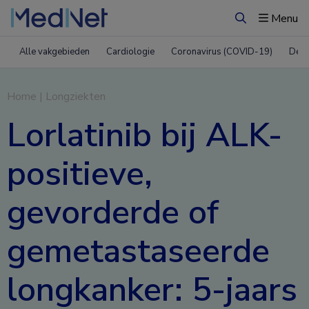
Menu
Zoeken
Alle vakgebieden
Cardiologie
Coronavirus (COVID-19)
Derm
Home
|
Longziekten
Lorlatinib bij ALK-
positieve,
gevorderde of
gemetastaseerde
longkanker: 5-jaars